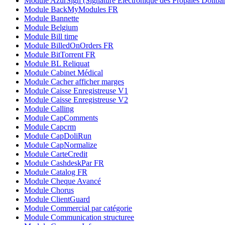
Module AzurSign (Signature Eléctronique des Propales Dolibar
Module BackMyModules FR
Module Bannette
Module Belgium
Module Bill time
Module BilledOnOrders FR
Module BitTorrent FR
Module BL Reliquat
Module Cabinet Médical
Module Cacher afficher marges
Module Caisse Enregistreuse V1
Module Caisse Enregistreuse V2
Module Calling
Module CapComments
Module Capcrm
Module CapDoliRun
Module CapNormalize
Module CarteCredit
Module CashdeskPar FR
Module Catalog FR
Module Cheque Avancé
Module Chorus
Module ClientGuard
Module Commercial par catégorie
Module Communication structuree