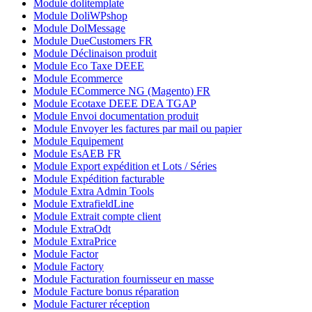
Module dolitemplate
Module DoliWPshop
Module DolMessage
Module DueCustomers FR
Module Déclinaison produit
Module Eco Taxe DEEE
Module Ecommerce
Module ECommerce NG (Magento) FR
Module Ecotaxe DEEE DEA TGAP
Module Envoi documentation produit
Module Envoyer les factures par mail ou papier
Module Equipement
Module EsAEB FR
Module Export expédition et Lots / Séries
Module Expédition facturable
Module Extra Admin Tools
Module ExtrafieldLine
Module Extrait compte client
Module ExtraOdt
Module ExtraPrice
Module Factor
Module Factory
Module Facturation fournisseur en masse
Module Facture bonus réparation
Module Facturer réception