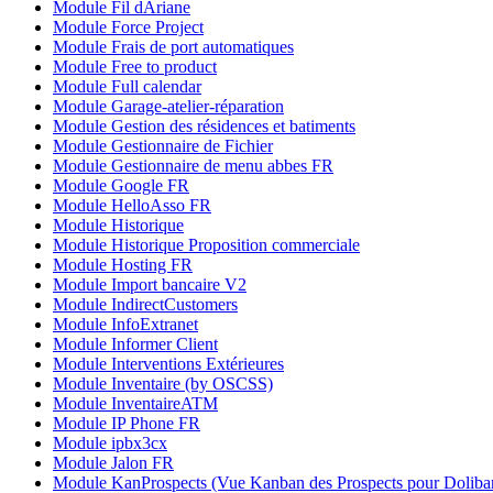
Module Fil dAriane
Module Force Project
Module Frais de port automatiques
Module Free to product
Module Full calendar
Module Garage-atelier-réparation
Module Gestion des résidences et batiments
Module Gestionnaire de Fichier
Module Gestionnaire de menu abbes FR
Module Google FR
Module HelloAsso FR
Module Historique
Module Historique Proposition commerciale
Module Hosting FR
Module Import bancaire V2
Module IndirectCustomers
Module InfoExtranet
Module Informer Client
Module Interventions Extérieures
Module Inventaire (by OSCSS)
Module InventaireATM
Module IP Phone FR
Module ipbx3cx
Module Jalon FR
Module KanProspects (Vue Kanban des Prospects pour Dolibar