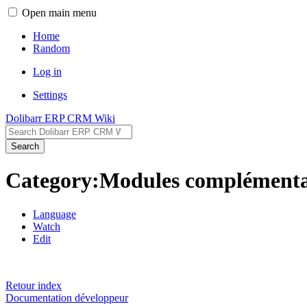
Open main menu
Home
Random
Log in
Settings
Dolibarr ERP CRM Wiki
Search
Category:Modules complémenta
Language
Watch
Edit
Retour index
Documentation développeur