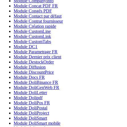
Module CompanyInfo
Module Concat PDF FR
Module Congés PDF
Module Contact par défaut
Module Contrat fournisseur
Module Création rapide
Module CustomLine
Module CustomLink
Module CustomTabs
Module DC1
Module Parametrage FR
Module Dernier prix client
Module DestockOrder
Module Diffusion
Module DiscountPrice
Module Docs FR
Module DoliBinance FR
Module DoliGenWeb FR
Module DoliLetter
Module Dolipdf
Module DoliPos FR
Module DoliPostal
Module DoliProject
Module DoliSmart
Module DoliSmart mobile