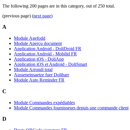
The following 200 pages are in this category, out of 250 total.
(previous page) (
next page
)
A
Module Agefodd
Module Aperçu document
Application Android - DoliDroid FR
Application Android - Mobilid FR
Application iOS - DoliApp
Application iOS et Android - DoliSmart
Module Arrondi total
Ausseneinsaetze fuer Dolibarr
Module Auto Reminder FR
C
Module Commandes expédiables
Module Commandes fournisseurs depuis une commande client
D