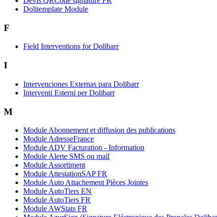
Devis QRCode signature FR
Dolitemplate Module
F
Field Interventions for Dolibarr
I
Intervenciones Externas para Dolibarr
Interventi Esterni per Dolibarr
M
Module Abonnement et diffusion des publications
Module AdresseFrance
Module ADV Facturation - Information
Module Alerte SMS ou mail
Module Assortiment
Module AttestationSAP FR
Module Auto Attachement Pièces Jointes
Module AutoTiers EN
Module AutoTiers FR
Module AWStats FR