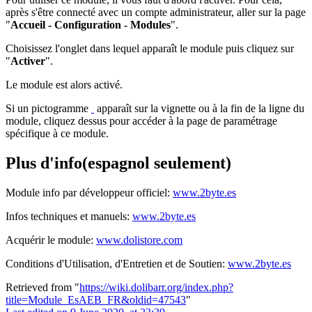
après s'être connecté avec un compte administrateur, aller sur la page
"
Accueil - Configuration - Modules
".
Choisissez l'onglet dans lequel apparaît le module puis cliquez sur
"
Activer
".
Le module est alors activé.
Si un pictogramme
apparaît sur la vignette ou à la fin de la ligne du
module, cliquez dessus pour accéder à la page de paramétrage
spécifique à ce module.
Plus d'info(espagnol seulement)
Module info par développeur officiel:
www.2byte.es
Infos techniques et manuels:
www.2byte.es
Acquérir le module:
www.dolistore.com
Conditions d'Utilisation, d'Entretien et de Soutien:
www.2byte.es
Retrieved from "
https://wiki.dolibarr.org/index.php?
title=Module_EsAEB_FR&oldid=47543
"