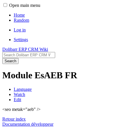
Open main menu
Home
Random
Log in
Settings
Dolibarr ERP CRM Wiki
Search
Module EsAEB FR
Language
Watch
Edit
<seo metak="aeb" />
Retour index
Documentation développeur