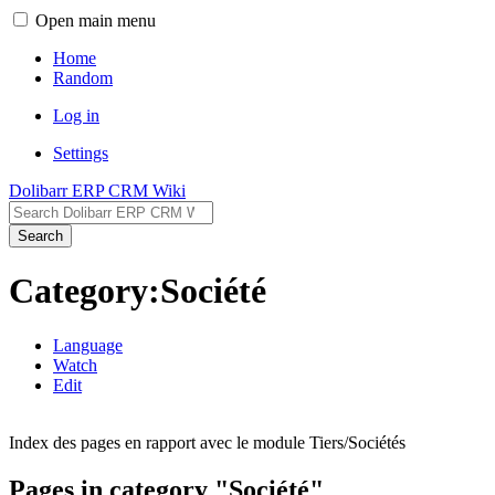
Open main menu
Home
Random
Log in
Settings
Dolibarr ERP CRM Wiki
Search
Category:Société
Language
Watch
Edit
Index des pages en rapport avec le module Tiers/Sociétés
Pages in category "Société"