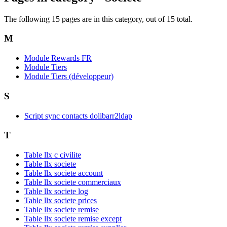
The following 15 pages are in this category, out of 15 total.
M
Module Rewards FR
Module Tiers
Module Tiers (développeur)
S
Script sync contacts dolibarr2ldap
T
Table llx c civilite
Table llx societe
Table llx societe account
Table llx societe commerciaux
Table llx societe log
Table llx societe prices
Table llx societe remise
Table llx societe remise except