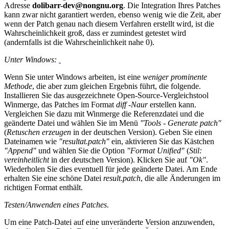
Adresse
dolibarr-dev@nongnu.org
. Die Integration Ihres Patches
kann zwar nicht garantiert werden, ebenso wenig wie die Zeit, aber
wenn der Patch genau nach diesem Verfahren erstellt wird, ist die
Wahrscheinlichkeit groß, dass er zumindest getestet wird
(andernfalls ist die Wahrscheinlichkeit nahe 0).
Unter Windows:
Wenn Sie unter Windows arbeiten, ist eine
weniger prominente
Methode
, die aber zum gleichen Ergebnis führt, die folgende.
Installieren Sie das ausgezeichnete Open-Source-Vergleichstool
Winmerge, das Patches im Format
diff -Naur
erstellen kann.
Vergleichen Sie dazu mit Winmerge die Referenzdatei und die
geänderte Datei und wählen Sie im Menü
"Tools - Generate patch"
(
Retuschen erzeugen
in der deutschen Version). Geben Sie einen
Dateinamen wie
"resultat.patch"
ein, aktivieren Sie das Kästchen
"Append"
und wählen Sie die Option
"Format Unified"
(
Stil:
vereinheitlicht
in der deutschen Version). Klicken Sie auf
"Ok"
.
Wiederholen Sie dies eventuell für jede geänderte Datei. Am Ende
erhalten Sie eine schöne Datei
result.patch
, die alle Änderungen im
richtigen Format enthält.
Testen/Anwenden eines Patches
.
Um eine Patch-Datei auf eine unveränderte Version anzuwenden,