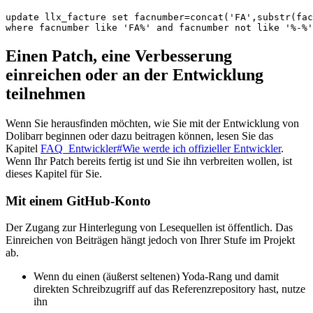
update
llx_facture
set
facnumber
=
concat
(
'FA'
,
substr
(
fac
where
facnumber
like
'FA%'
and
facnumber
not
like
'%-%'
Einen Patch, eine Verbesserung
einreichen oder an der Entwicklung
teilnehmen
Wenn Sie herausfinden möchten, wie Sie mit der Entwicklung von
Dolibarr beginnen oder dazu beitragen können, lesen Sie das
Kapitel
FAQ_Entwickler#Wie werde ich offizieller Entwickler
.
Wenn Ihr Patch bereits fertig ist und Sie ihn verbreiten wollen, ist
dieses Kapitel für Sie.
Mit einem GitHub-Konto
Der Zugang zur Hinterlegung von Lesequellen ist öffentlich. Das
Einreichen von Beiträgen hängt jedoch von Ihrer Stufe im Projekt
ab.
Wenn du einen (äußerst seltenen) Yoda-Rang und damit
direkten Schreibzugriff auf das Referenzrepository hast, nutze
ihn