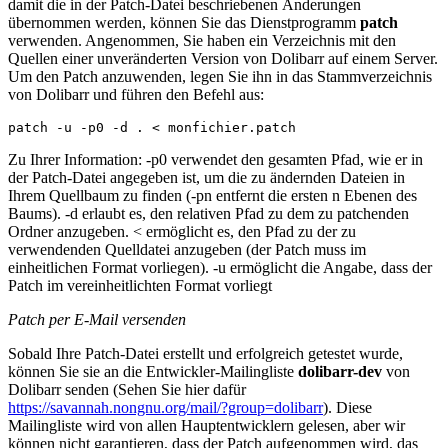
damit die in der Patch-Datei beschriebenen Änderungen
übernommen werden, können Sie das Dienstprogramm
patch
verwenden. Angenommen, Sie haben ein Verzeichnis mit den
Quellen einer unveränderten Version von Dolibarr auf einem Server.
Um den Patch anzuwenden, legen Sie ihn in das Stammverzeichnis
von Dolibarr und führen den Befehl aus:
Zu Ihrer Information: -p0 verwendet den gesamten Pfad, wie er in
der Patch-Datei angegeben ist, um die zu ändernden Dateien in
Ihrem Quellbaum zu finden (-pn entfernt die ersten n Ebenen des
Baums). -d erlaubt es, den relativen Pfad zu dem zu patchenden
Ordner anzugeben. < ermöglicht es, den Pfad zu der zu
verwendenden Quelldatei anzugeben (der Patch muss im
einheitlichen Format vorliegen). -u ermöglicht die Angabe, dass der
Patch im vereinheitlichten Format vorliegt
Patch per E-Mail versenden
Sobald Ihre Patch-Datei erstellt und erfolgreich getestet wurde,
können Sie sie an die Entwickler-Mailingliste
dolibarr-dev
von
Dolibarr senden (Sehen Sie hier dafür
https://savannah.nongnu.org/mail/?group=dolibarr
). Diese
Mailingliste wird von allen Hauptentwicklern gelesen, aber wir
können nicht garantieren, dass der Patch aufgenommen wird, das