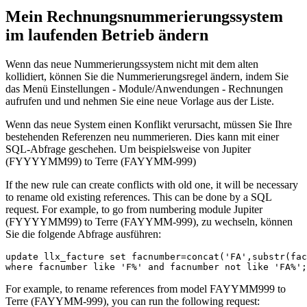
Mein Rechnungsnummerierungssystem
im laufenden Betrieb ändern
Wenn das neue Nummerierungssystem nicht mit dem alten
kollidiert, können Sie die Nummerierungsregel ändern, indem Sie
das Menü Einstellungen - Module/Anwendungen - Rechnungen
aufrufen und und nehmen Sie eine neue Vorlage aus der Liste.
Wenn das neue System einen Konflikt verursacht, müssen Sie Ihre
bestehenden Referenzen neu nummerieren. Dies kann mit einer
SQL-Abfrage geschehen. Um beispielsweise von Jupiter
(FYYYYMM99) to Terre (FAYYMM-999)
If the new rule can create conflicts with old one, it will be necessary
to rename old existing references. This can be done by a SQL
request. For example, to go from numbering module Jupiter
(FYYYYMM99) to Terre (FAYYMM-999), zu wechseln, können
Sie die folgende Abfrage ausführen:
update
llx_facture
set
facnumber
=
concat
(
'FA'
,
substr
(
fac
where
facnumber
like
'F%'
and
facnumber
not
like
'FA%'
;
For example, to rename references from model FAYYMM999 to
Terre (FAYYMM-999), you can run the following request: