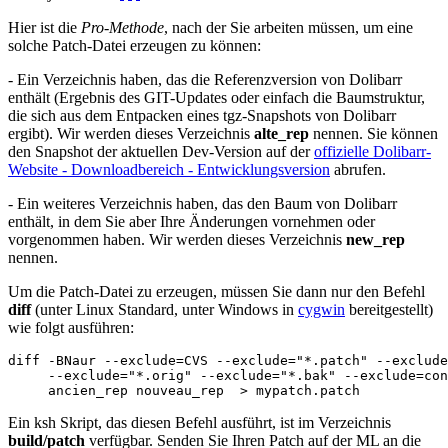
Hier ist die
Pro-Methode
, nach der Sie arbeiten müssen, um eine
solche Patch-Datei erzeugen zu können:
- Ein Verzeichnis haben, das die Referenzversion von Dolibarr
enthält (Ergebnis des GIT-Updates oder einfach die Baumstruktur,
die sich aus dem Entpacken eines tgz-Snapshots von Dolibarr
ergibt). Wir werden dieses Verzeichnis
alte_rep
nennen. Sie können
den Snapshot der aktuellen Dev-Version auf der
offizielle Dolibarr-
Website - Downloadbereich - Entwicklungsversion
abrufen.
- Ein weiteres Verzeichnis haben, das den Baum von Dolibarr
enthält, in dem Sie aber Ihre Änderungen vornehmen oder
vorgenommen haben. Wir werden dieses Verzeichnis
new_rep
nennen.
Um die Patch-Datei zu erzeugen, müssen Sie dann nur den Befehl
diff
(unter Linux Standard, unter Windows in
cygwin
bereitgestellt)
wie folgt ausführen:
diff -BNaur --exclude
=
CVS --exclude
=
"*.patch"
 --exclude
     --exclude
=
"*.orig"
 --exclude
=
"*.bak"
 --exclude
=
con
Ein ksh Skript, das diesen Befehl ausführt, ist im Verzeichnis
build/patch
verfügbar. Senden Sie Ihren Patch auf der ML an die