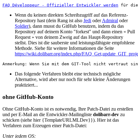
FAQ Développeur - Offizieller Entwickler werden
Wenn du keinen direkten Schreibzugriff auf das Referenz-
Repository hast (dein Rang ist also
Jedi
oder
Admiral
oder
Soldier
), dann musst du GitHub benutzen, indem du das
Repository auf deinem Konto "forkest" und dann einen « Pull
Request » von deinem Zweig auf das Haupt-Repository
stellst. Dies ist die sauberste und leistungsfähigste empfohlene
Methode. Siehe für weitere Informationen die Seite
https://wiki.dolibarr.org/index.php/FAQ_Get,update_GIT_proj
Das folgende Verfahren bleibt eine technisch mögliche
Alternative, wird aber nur noch für sehr kleine Änderungen
praktiziert...
ohne GitHub-Konto
Ohne GitHub-Konto ist es notwendig, Ihre Patch-Datei zu erstellen
und per E-Mail an die Entwickler-Mailingliste
dolibarr-dev
zu
schicken (siehe hier {TemplateURLMLDev}}). Hier ist das
Verfahren zum Erzeugen einer Patch-Datei:
Unter jedem OS: