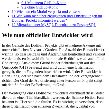
9.1
Mit einem GitHub-Konto
9.2
ohne GitHub-Konto
10
Wie man ein Modul verpackt und einsetzt
11
Wie kann man über Neuigkeiten und Entwicklungen im
Dolibarr-Projekt informiert werden?
12
Migration einer MySQL Datenbank zu PostgreSQL
Wie man offizieller Entwickler wird
In der Galaxie des Dolibarr-Projekts gibt es mehrere Akteure mit
unterschiedlichen Niveaus / Graden. Die Anzahl der Entwickler ist
wichtig, so dass Beiträge und Änderungen kontrolliert und validiert
werden müssen (sowohl für funktionale Bedürfnisse als auch für die
Codierung). Aus diesem Grund ist der Schreibzugriff auf den
Quellcode (GIT) begrenzt und wird durch eine Organisation
geregelt, die im Folgenden beschrieben wird. Jeder Entwickler hat
einen Rang, der sich nach dem Dienstalter und der Vergangenheit
richtet. Der Grad der Autorisierung einer Person am Projekt steigt
mit den Stufen der Beförderung im Grad.
Der Werdegang eines Dolibarr-Entwicklers durchläuft diese Stufen,
die durch einen Titel klassifiziert werden, der Science-Fiction-Fans
bekannt ist. Hier sind die Stufen. Es ist wichtig zu verstehen, dass
diese Organisation den einzigen Zweck hat, die Qualität von