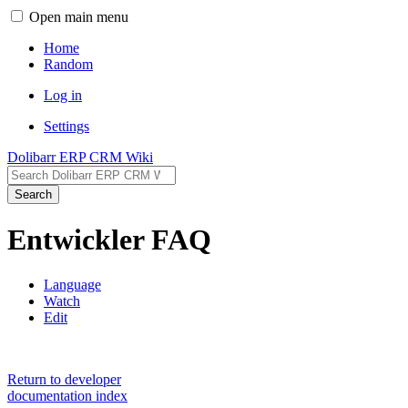
Open main menu
Home
Random
Log in
Settings
Dolibarr ERP CRM Wiki
Search
Entwickler FAQ
Language
Watch
Edit
Return to developer
documentation index