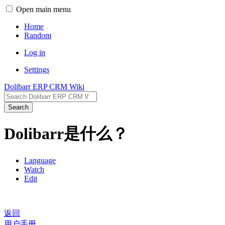
Open main menu
Home
Random
Log in
Settings
Dolibarr ERP CRM Wiki
Search
Dolibarr是什么？
Language
Watch
Edit
返回
用户手册