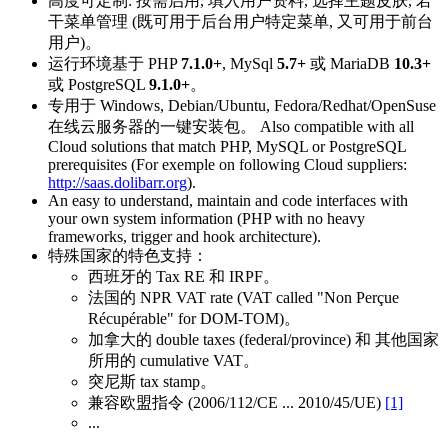
高度可定制: 按需启用, 填入用户资料, 选择主题皮肤, 若
干菜单管理 (既可用于后台用户特定菜单, 又可用于前台
用户)。
运行环境基于 PHP
7.1.0+
, MySql
5.7+
或 MariaDB
10.3+
或 PostgreSQL
9.1.0+
。
专用于 Windows, Debian/Ubuntu, Fedora/Redhat/OpenSuse
在线云服务器的一键安装包。 Also compatible with all
Cloud solutions that match PHP, MySQL or PostgreSQL
prerequisites (For exemple on following Cloud suppliers:
http://saas.dolibarr.org
).
An easy to understand, maintain and code interfaces with
your own system information (PHP with no heavy
frameworks, trigger and hook architecture).
特殊国家的特色支持：
西班牙的 Tax RE 和 IRPF。
法国的 NPR VAT rate (VAT called "Non Perçue
Récupérable" for DOM-TOM)。
加拿大的 double taxes (federal/province) 和 其他国家
所用的 cumulative VAT。
突尼斯 tax stamp。
兼容欧盟指令 (2006/112/CE ... 2010/45/UE)
[1]
...