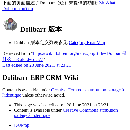
下面的页面描述了Dolibarr（还）未提供的功能:
Zh What
Dolibarr can't do
Dolibarr 版本
Dolibarr 版本定义列表参见
Category:RoadMap
Retrieved from "
https://wiki.dolibarr.org/index.php?title=Dolibarr是
什么？&oldid=51377
"
Last edited on 28 June 2021, at 23:21
Dolibarr ERP CRM Wiki
Content is available under
Creative Commons attribution partage à
l'identique
unless otherwise noted.
This page was last edited on 28 June 2021, at 23:21.
Content is available under
Creative Commons attribution
partage à l'identique
.
Desktop