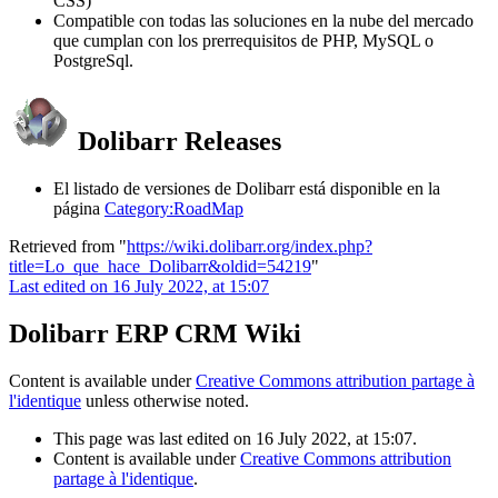
CSS)
Compatible con todas las soluciones en la nube del mercado
que cumplan con los prerrequisitos de PHP, MySQL o
PostgreSql.
Dolibarr Releases
El listado de versiones de Dolibarr está disponible en la
página
Category:RoadMap
Retrieved from "
https://wiki.dolibarr.org/index.php?
title=Lo_que_hace_Dolibarr&oldid=54219
"
Last edited on 16 July 2022, at 15:07
Dolibarr ERP CRM Wiki
Content is available under
Creative Commons attribution partage à
l'identique
unless otherwise noted.
This page was last edited on 16 July 2022, at 15:07.
Content is available under
Creative Commons attribution
partage à l'identique
.