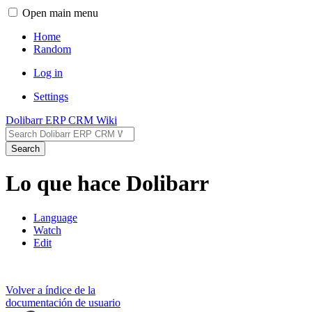
Open main menu
Home
Random
Log in
Settings
Dolibarr ERP CRM Wiki
Search
Lo que hace Dolibarr
Language
Watch
Edit
Volver a índice de la
documentación de usuario