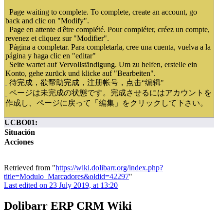
Page waiting to complete. To complete, create an account, go
back and clic on "Modify".
Page en attente d'être complété. Pour compléter, créez un compte,
revenez et cliquez sur "Modifier".
Página a completar. Para completarla, cree una cuenta, vuelva a la
página y haga clic en "editar"
Seite wartet auf Vervollständigung. Um zu helfen, erstelle ein
Konto, gehe zurück und klicke auf "Bearbeiten".
待完成，欲帮助完成，注册帐号，点击“编辑"
ページは未完成の状態です。完成させるにはアカウントを
作成し、ページに戻って「編集」をクリックして下さい。
UCBO01:
Situación
Acciones
Retrieved from "
https://wiki.dolibarr.org/index.php?
title=Modulo_Marcadores&oldid=42297
"
Last edited on 23 July 2019, at 13:20
Dolibarr ERP CRM Wiki