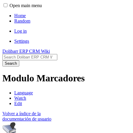
Open main menu
Home
Random
Log in
Settings
Dolibarr ERP CRM Wiki
Search
Modulo Marcadores
Language
Watch
Edit
Volver a índice de la
documentación de usuario