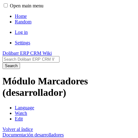
Open main menu
Home
Random
Log in
Settings
Dolibarr ERP CRM Wiki
Search
Módulo Marcadores
(desarrollador)
Language
Watch
Edit
Volver al índice
Documentación desarrolladores