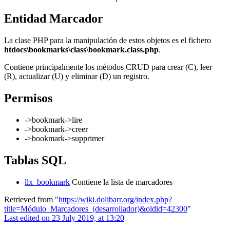
Entidad Marcador
La clase PHP para la manipulación de estos objetos es el fichero
htdocs\bookmarks\class\bookmark.class.php
.
Contiene principalmente los métodos CRUD para crear (C), leer
(R), actualizar (U) y eliminar (D) un registro.
Permisos
->bookmark->lire
->bookmark->creer
->bookmark->supprimer
Tablas SQL
llx_bookmark
Contiene la lista de marcadores
Retrieved from "
https://wiki.dolibarr.org/index.php?
title=Módulo_Marcadores_(desarrollador)&oldid=42300
"
Last edited on 23 July 2019, at 13:20