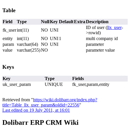
Table
Field
Type
Null
Key
Default
Extra
Description
ID of user (
llx_user
-
fk_user
int(11)
NO
UNI
>rowid)
entity
int(11)
NO
UNI
1
multi company id
param
varchar(64)
NO
UNI
parameter
value
varchar(255)
NO
parameter value
Keys
Key
Type
Fields
uk_user_param
UNIQUE
fk_user,param,entity
Retrieved from "
https://wiki.dolibarr.org/index.php?
title=Table_llx_user_param&oldid=22556
"
Last edited on 19 July 2011, at 16:01
Dolibarr ERP CRM Wiki