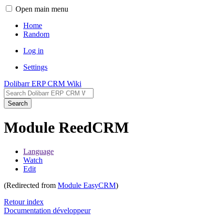
Open main menu
Home
Random
Log in
Settings
Dolibarr ERP CRM Wiki
Search
Module ReedCRM
Language
Watch
Edit
(Redirected from
Module EasyCRM
)
Retour index
Documentation développeur