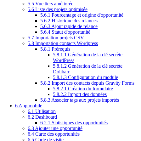
5.5
Vue tiers améliorée
5.6
Liste des projets optimisée
5.6.1
Pourcentage et origine d'opportunité
5.6.2
Historique des relances
5.6.3
Ajout rapide de relance
5.6.4
Statut d'opportunité
5.7
Importation projets CSV
5.8
Importation contacts Wordpress
5.8.1
Prérequis
5.8.1.1
Génération de la clé secrète
WordPress
5.8.1.2
Génération de la clé secrète
Dolibarr
5.8.1.3
Configuration du module
5.8.2
Import des contacts depuis Gravity Forms
5.8.2.1
Création du formulaire
5.8.2.2
Import des données
5.8.3
Associer tags aux projets importés
6
App mobile
6.1
Utilisation
6.2
Dashboard
6.2.1
Statistiques des opportunités
6.3
Ajouter une opportunité
6.4
Carte des opportunités
6.5
Carte de visite