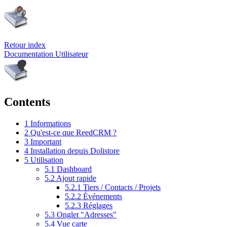
Retour index
Documentation Utilisateur
Contents
1
Informations
2
Qu'est-ce que ReedCRM ?
3
Important
4
Installation depuis Dolistore
5
Utilisation
5.1
Dashboard
5.2
Ajout rapide
5.2.1
Tiers / Contacts / Projets
5.2.2
Événements
5.2.3
Réglages
5.3
Onglet "Adresses"
5.4
Vue carte