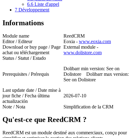
6.6
Liste d'appel
7
Développement
Informations
Module name
ReedCRM
Editor / Editeur
Eoxia -
www.eoxia.com
Download or buy page / Page
External module -
achat ou téléchargement
www.dolistore.com
Status / Statut / Estado
Dolibarr min version: See on
Prerequisites / Prérequis
Dolistore Dolibarr max version:
See on Dolistore
Last update date / Date mise à
jour fiche / Fecha última
2026-07-10
actualización
Note / Nota
Simplification de la CRM
Qu'est-ce que ReedCRM ?
ReedCRM est un module destiné aux commerciaux, conçu pour