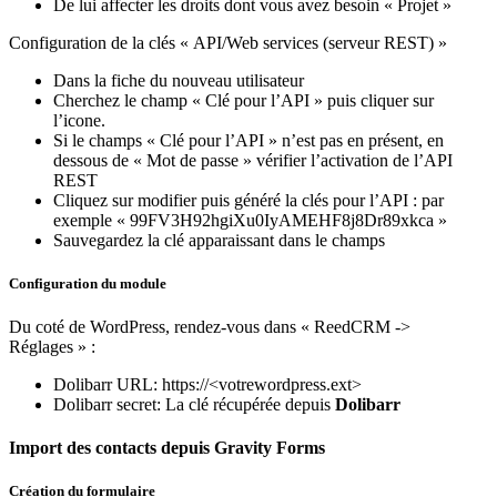
De lui affecter les droits dont vous avez besoin « Projet »
Configuration de la clés « API/Web services (serveur REST) »
Dans la fiche du nouveau utilisateur
Cherchez le champ « Clé pour l’API » puis cliquer sur
l’icone.
Si le champs « Clé pour l’API » n’est pas en présent, en
dessous de « Mot de passe » vérifier l’activation de l’API
REST
Cliquez sur modifier puis généré la clés pour l’API
: par
exemple « 99FV3H92hgiXu0IyAMEHF8j8Dr89xkca »
Sauvegardez la clé apparaissant dans le champs
Configuration du module
Du coté de WordPress, rendez-vous dans « ReedCRM ->
Réglages »
:
Dolibarr URL: https://<votrewordpress.ext>
Dolibarr secret: La clé récupérée depuis
Dolibarr
Import des contacts depuis Gravity Forms
Création du formulaire