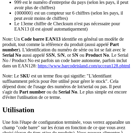
999 est le numéro d'entreprise du pays (selon les pays, il peut
avoir plus de chiffres)
{000000} est un compteur sur 6 chiffres (selon les pays, il
peut avoir moins de chiffres)
Le 13eme chiffre de Checksum n'est pas nécessaire pour
EAN13 (il est ajouté automatiquement)
Note: Un
Code barre EAN13
identifie en général un modèle de
produit, tout comme la référence du produit (aussi appelé
Part
number
). L'identification du numéro de série ou lot se fait avec le
Serial No
aussi appelé
SSN
,
S/N
, or
SN
ou
Product No
. Le Serial
No / Product No est parfois un code barre autonome, parfois inclut
dans un EAN128:
https://www.barcodeisland.com/uccean128.phtml
Note: Le
SKU
est un terme flou qui signifie: "L'identifiant
suffisamment précis pour être utilisé pour gérer le stock". Cela
dépend donc de l'usage des numéros de lot/serial ou pas. Il peut
s'agir du
Part number
ou du
Serial No
. Le plus simple est encore
d'éviter l'utilisation de ce terme.
Utilisation
Une fois l'étape de configuration terminée, vous verrez apparaître un
champ "code barre" sur les écran en fonction de ce que vous avez
choisi (écran de tiers et/ou de produits). Vous pouvez alimenter à