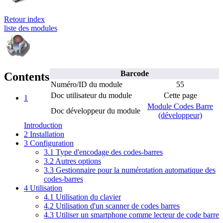
Retour index
liste des modules
Barcode
Contents
Numéro/ID du module
55
Doc utilisateur du module
Cette page
1
Module Codes Barre
Doc développeur du module
(développeur)
Introduction
2
Installation
3
Configuration
3.1
Type d'encodage des codes-barres
3.2
Autres options
3.3
Gestionnaire pour la numérotation automatique des
codes-barres
4
Utilisation
4.1
Utilisation du clavier
4.2
Utilisation d'un scanner de codes barres
4.3
Utiliser un smartphone comme lecteur de code barre