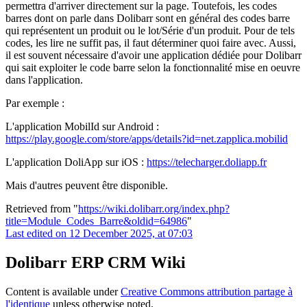
permettra d'arriver directement sur la page. Toutefois, les codes
barres dont on parle dans Dolibarr sont en général des codes barre
qui représentent un produit ou le lot/Série d'un produit. Pour de tels
codes, les lire ne suffit pas, il faut déterminer quoi faire avec. Aussi,
il est souvent nécessaire d'avoir une application dédiée pour Dolibarr
qui sait exploiter le code barre selon la fonctionnalité mise en oeuvre
dans l'application.
Par exemple :
L'application MobilId sur Android :
https://play.google.com/store/apps/details?id=net.zapplica.mobilid
L'application DoliApp sur iOS :
https://telecharger.doliapp.fr
Mais d'autres peuvent être disponible.
Retrieved from "
https://wiki.dolibarr.org/index.php?
title=Module_Codes_Barre&oldid=64986
"
Last edited on 12 December 2025, at 07:03
Dolibarr ERP CRM Wiki
Content is available under
Creative Commons attribution partage à
l'identique
unless otherwise noted.