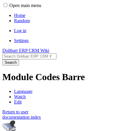
Open main menu
Home
Random
Log in
Settings
Dolibarr ERP CRM Wiki
Search
Module Codes Barre
Language
Watch
Edit
Return to user
documentation index