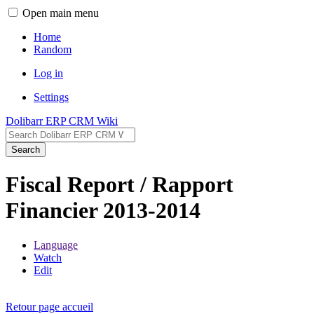
Open main menu
Home
Random
Log in
Settings
Dolibarr ERP CRM Wiki
Search
Fiscal Report / Rapport
Financier 2013-2014
Language
Watch
Edit
Retour page accueil