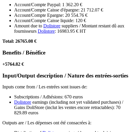
Account/Compte Paypal: 1 362.20 €
Account/Compte Caisse d'épargne: 21 712.07 €
Account/Compte Epargne: 20 554.76 €
Account/Compte Caisse liquide: 120 €
Amount due to
Dolistore
suppliers / Montant restant dû aux
fournisseurs
Dolistore
: 16983.95 € HT
Total: 26765.08 €
Benefits / Bénéfice
+5764.82 €
Input/Output description / Nature des entrées-sorties
Inputs come from / Les entrées sont issues de:
Subscriptions / Adhésions: 670 euros
Dolistore
earnings (including not yet validated purchases) /
Gains DoliStore (inclut les ventes encore retractables): 70
829.89 euros
Outputs are / Les dépenses ont été consacrées à: