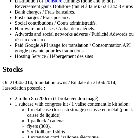
Distribution of
Dolistore
earnings (done and to do) /
Reversement gains Dolistore (fait et à faire): 62 134.53 euros
Bank charges / Frais bancaires.
Post charges / Frais postaux.
Social contributions / Couts administratifs.
Hardware purchases / Achat de matériels.
Adwords and social networks adverts / Publicité Adwords ou
réseaux sociaux.
Paid Google API usage for translation / Consommation API
google payante pour les traductions.
Hosting Service / Hébergement des sites
Stocks
On 21/04/2014, foundation owns / En date du 21/04/2014,
l'association possède :
2 rollup 85x200cm (1 broken/endommagé)
1 suitcase with congress kit / 1 valise contenant le kit salon:
1 metal case (for cash storage) / caisse en métal (pour la
caisse de liquide)
1 padlock / cadenas
flyers (300).
5 x Dolibarr Tshirts.
1 extension cord / rallonge électrique.