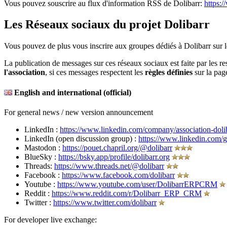
Vous pouvez souscrire au flux d'information RSS de Dolibarr:
https:/
Les Réseaux sociaux du projet Dolibarr
Vous pouvez de plus vous inscrire aux groupes dédiés à Dolibarr sur l
La publication de messages sur ces réseaux sociaux est faite par les 
l'association
, si ces messages respectent les
règles définies
sur la pa
English and international (official)
For general news / new version announcement
LinkedIn :
https://www.linkedin.com/company/association-doli
LinkedIn (open discussion group) :
https://www.linkedin.com/
Mastodon :
https://pouet.chapril.org/@dolibarr
BlueSky :
https://bsky.app/profile/dolibarr.org
Threads:
https://www.threads.net/@dolibarr
Facebook :
https://www.facebook.com/dolibarr
Youtube :
https://www.youtube.com/user/DolibarrERPCRM
Reddit :
https://www.reddit.com/r/Dolibarr_ERP_CRM
Twitter :
https://www.twitter.com/dolibarr
For developer live exchange: