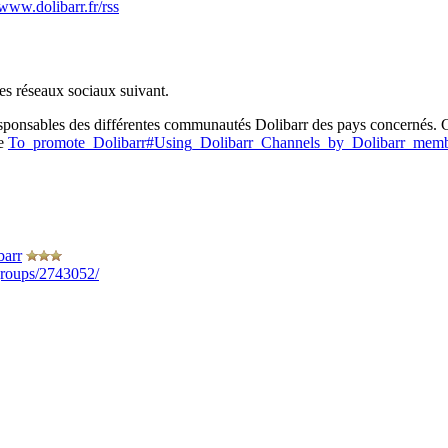
/www.dolibarr.fr/rss
es réseaux sociaux suivant.
responsables des différentes communautés Dolibarr des pays concernés. 
ge
To_promote_Dolibarr#Using_Dolibarr_Channels_by_Dolibarr_memb
barr
groups/2743052/