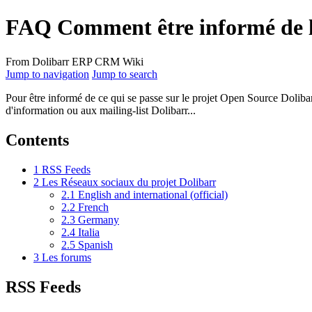
FAQ Comment être informé de l'
From Dolibarr ERP CRM Wiki
Jump to navigation
Jump to search
Pour être informé de ce qui se passe sur le projet Open Source Dolib
d'information ou aux mailing-list Dolibarr...
Contents
1
RSS Feeds
2
Les Réseaux sociaux du projet Dolibarr
2.1
English and international (official)
2.2
French
2.3
Germany
2.4
Italia
2.5
Spanish
3
Les forums
RSS Feeds