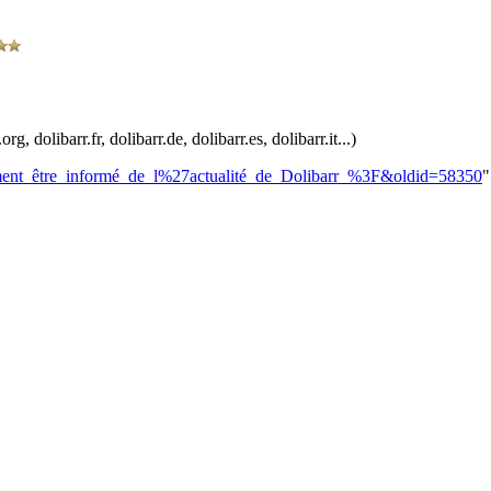
, dolibarr.fr, dolibarr.de, dolibarr.es, dolibarr.it...)
omment_être_informé_de_l%27actualité_de_Dolibarr_%3F&oldid=58350
"