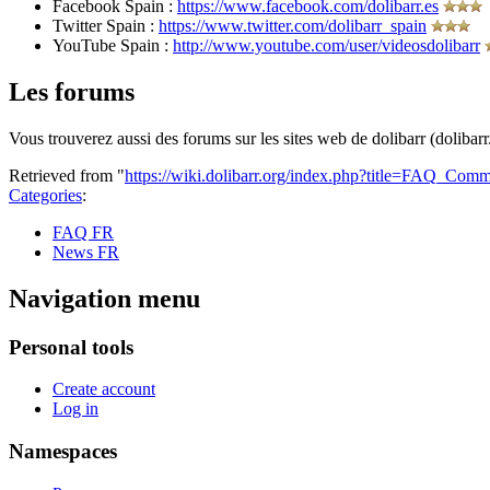
Facebook Spain :
https://www.facebook.com/dolibarr.es
Twitter Spain :
https://www.twitter.com/dolibarr_spain
YouTube Spain :
http://www.youtube.com/user/videosdolibarr
Les forums
Vous trouverez aussi des forums sur les sites web de dolibarr (dolibarr.org
Retrieved from "
https://wiki.dolibarr.org/index.php?title=FAQ_C
Categories
:
FAQ FR
News FR
Navigation menu
Personal tools
Create account
Log in
Namespaces