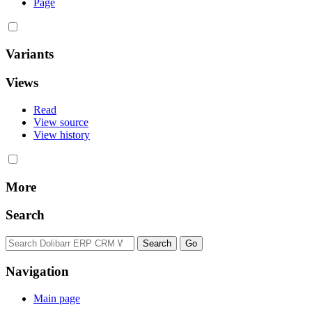
Page
Variants
Views
Read
View source
View history
More
Search
Navigation
Main page