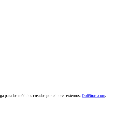
rga para los módulos creados por editores externos:
DoliStore.com
.