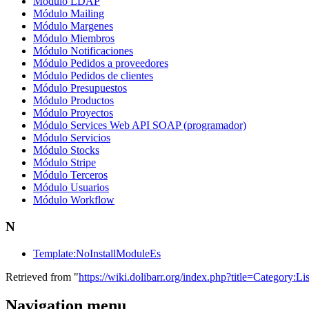
Módulo LDAP
Módulo Mailing
Módulo Margenes
Módulo Miembros
Módulo Notificaciones
Módulo Pedidos a proveedores
Módulo Pedidos de clientes
Módulo Presupuestos
Módulo Productos
Módulo Proyectos
Módulo Services Web API SOAP (programador)
Módulo Servicios
Módulo Stocks
Módulo Stripe
Módulo Terceros
Módulo Usuarios
Módulo Workflow
N
Template:NoInstallModuleEs
Retrieved from "
https://wiki.dolibarr.org/index.php?title=Categor
Navigation menu