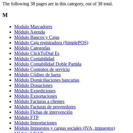
The following 38 pages are in this category, out of 38 total.
M
Modulo Marcadores
Módulo Agenda
Módulo Bancos y Cajas
Módulo Caja registradora (SimplePOS)
Módulo Categorías
Módulo ClickToDial Es
Módulo Contabilidad
Módulo Contabilidad Doble Partida
Módulo Contratos de servicio
Módulo Código de barra
Módulo Domiciliaciones bancarias
Módulo Donaciones
Módulo Expediciones
Módulo Exportaciones
Módulo Facturas a clientes
Módulo Facturas de proveedores
Módulo Fichas de intervención
Módulo FTP
Módulo Importaciones
Módulo Impuestos y cargas sociales (IVA, impuestos)