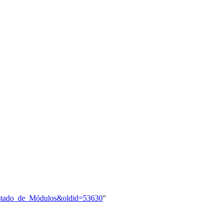
y:Listado_de_Módulos&oldid=53630
"