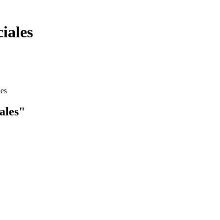
iales
les
ales"