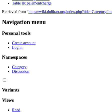
Table llx paiementcharge
Retrieved from "
https://wiki.dolibarr.org/index.php?title=Category
Navigation menu
Personal tools
Create account
Log in
Namespaces
Category
Discussion
Variants
Views
Read