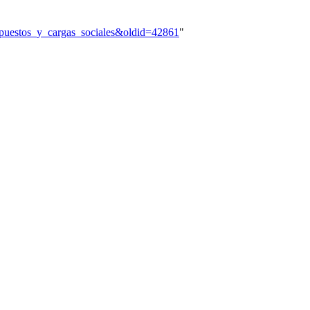
:Impuestos_y_cargas_sociales&oldid=42861
"