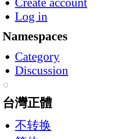
Create account
Log in
Namespaces
Category
Discussion
台灣正體
不转换