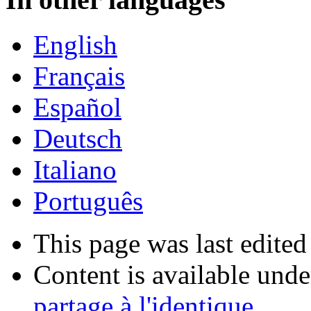
English
Français
Español
Deutsch
Italiano
Português
This page was last edited
Content is available und
partage à l'identique
.