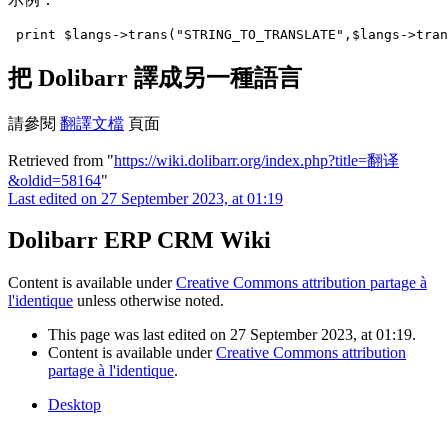
print $langs->trans("STRING_TO_TRANSLATE",$langs->tran
把 Dolibarr 譯成另一種語言
請參閱
翻譯文檔
頁面
Retrieved from "
https://wiki.dolibarr.org/index.php?title=翻译
&oldid=58164
"
Last edited on 27 September 2023, at 01:19
Dolibarr ERP CRM Wiki
Content is available under
Creative Commons attribution partage à
l'identique
unless otherwise noted.
This page was last edited on 27 September 2023, at 01:19.
Content is available under
Creative Commons attribution
partage à l'identique
.
Desktop