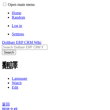
Open main menu
Home
Random
Log in
Settings
Dolibarr ERP CRM Wiki
Search
翻譯
Language
Watch
Edit
返回
開發文檔