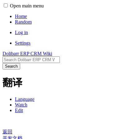
Open main menu
Home
Random
Log in
Settings
Dolibarr ERP CRM Wiki
Search
翻译
Language
Watch
Edit
返回
开发文档