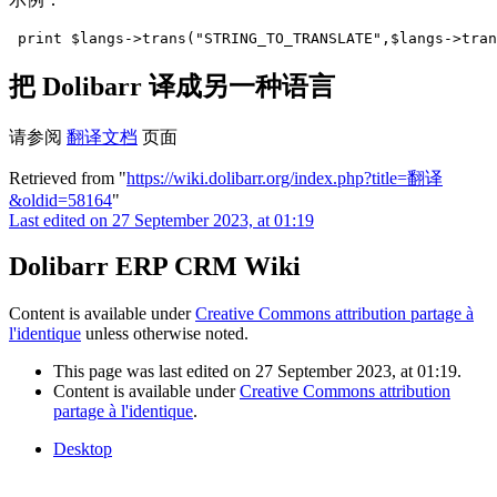
print $langs->trans("STRING_TO_TRANSLATE",$langs->tran
把 Dolibarr 译成另一种语言
请参阅
翻译文档
页面
Retrieved from "
https://wiki.dolibarr.org/index.php?title=翻译
&oldid=58164
"
Last edited on 27 September 2023, at 01:19
Dolibarr ERP CRM Wiki
Content is available under
Creative Commons attribution partage à
l'identique
unless otherwise noted.
This page was last edited on 27 September 2023, at 01:19.
Content is available under
Creative Commons attribution
partage à l'identique
.
Desktop