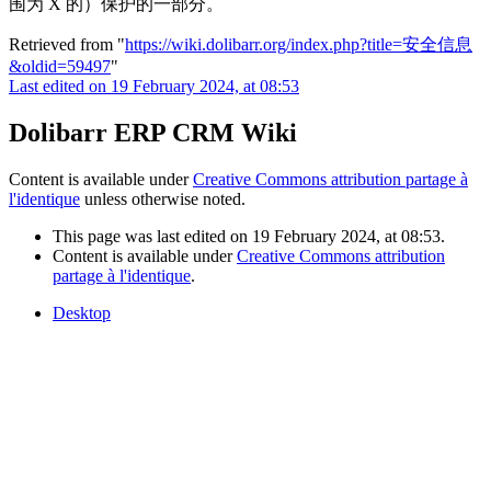
围为 X 的）保护的一部分。
Retrieved from "
https://wiki.dolibarr.org/index.php?title=安全信息
&oldid=59497
"
Last edited on 19 February 2024, at 08:53
Dolibarr ERP CRM Wiki
Content is available under
Creative Commons attribution partage à
l'identique
unless otherwise noted.
This page was last edited on 19 February 2024, at 08:53.
Content is available under
Creative Commons attribution
partage à l'identique
.
Desktop