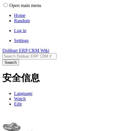
Open main menu
Home
Random
Log in
Settings
Dolibarr ERP CRM Wiki
Search
安全信息
Language
Watch
Edit