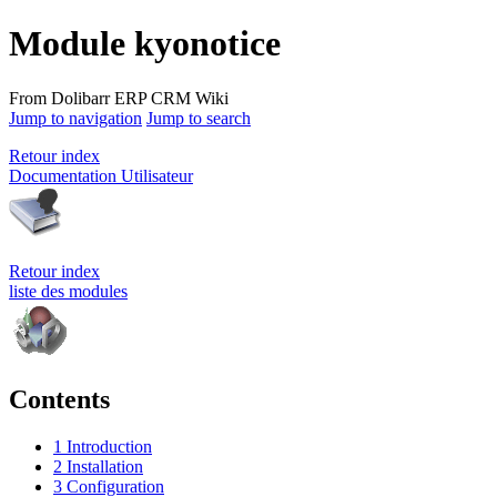
Module kyonotice
From Dolibarr ERP CRM Wiki
Jump to navigation
Jump to search
Retour index
Documentation Utilisateur
Retour index
liste des modules
Contents
1
Introduction
2
Installation
3
Configuration