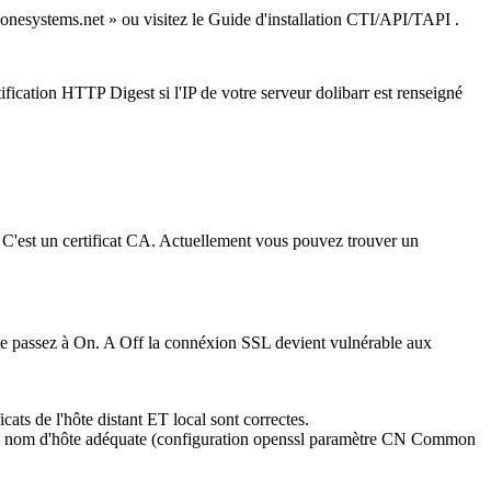
phonesystems.net » ou visitez le Guide d'installation CTI/API/TAPI .
ntification HTTP Digest si l'IP de votre serveur dolibarr est renseigné
.). C'est un certificat CA. Actuellement vous pouvez trouver un
ute passez à On. A Off la connéxion SSL devient vulnérable aux
s de l'hôte distant ET local sont correctes.
ec le nom d'hôte adéquate (configuration openssl paramètre CN Common