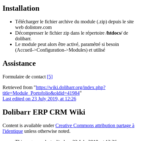
Installation
Télécharger le fichier archive du module (.zip) depuis le site
web dolistore.com
Décompresser le fichier zip dans le répertoire
/htdocs/
de
dolibarr.
Le module peut alors être activé, paramétré si besoin
(Accueil->Configuration->Modules) et utilisé
Assistance
Formulaire de contact
[5]
Retrieved from "
https://wiki.dolibarr.org/index.php?
title=Module_Portofolio&oldid=41984
"
Last edited on 23 July 2019, at 12:26
Dolibarr ERP CRM Wiki
Content is available under
Creative Commons attribution partage à
l'identique
unless otherwise noted.