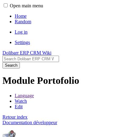
Open main menu
Home
Random
Log in
Settings
Dolibarr ERP CRM Wiki
Search
Module Portofolio
Language
Watch
Edit
Retour index
Documentation développeur