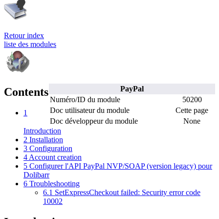
Retour index
liste des modules
PayPal
Contents
Numéro/ID du module
50200
Doc utilisateur du module
Cette page
1
Doc développeur du module
None
Introduction
2
Installation
3
Configuration
4
Account creation
5
Configurer l'API PayPal NVP/SOAP (version legacy) pour
Dolibarr
6
Troubleshooting
6.1
SetExpressCheckout failed: Security error code
10002