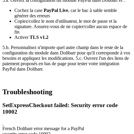
5.a. Ouvrez la configuration du module PayPal dans Dolibarr et :
Cochez la case
PayPal Live
, car le bac à sable semble
générer des erreurs
Copiez/collez le nom d'utilisateur, le mot de passe et la
signature. Assurez-vous de ne copier/coller aucun espace de
fin
Activer
TLS v1.2
5.b. Personnalisez n'importe quel autre champ dans le reste de la
configuration du module dans Dolibarr pour qu'il corresponde à vos
besoins et appliquez les modifications. 5.c. Ouvrez l'un des liens de
paiement proposés en bas de page pour tester votre intégration
PayPal dans Dolibarr.
Troubleshooting
SetExpressCheckout failed: Security error code
10002
French Dolibarr error message for a PayPal
security error code 10002