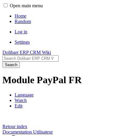
Open main menu
Home
Random
Log in
Settings
Dolibarr ERP CRM Wiki
Search
Module PayPal FR
Language
Watch
Edit
Retour index
Documentation Utilisateur