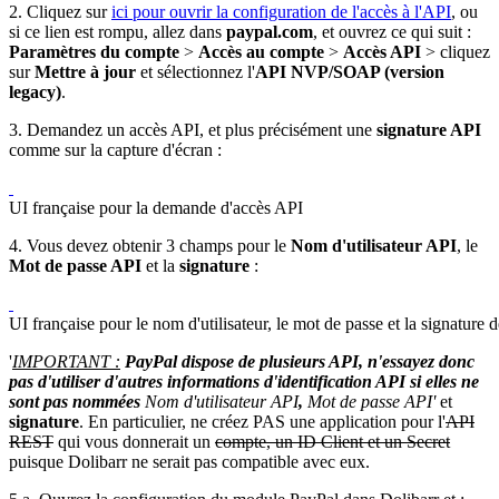
2. Cliquez sur
ici pour ouvrir la configuration de l'accès à l'API
, ou
si ce lien est rompu, allez dans
paypal.com
, et ouvrez ce qui suit :
Paramètres du compte
>
Accès au compte
>
Accès API
> cliquez
sur
Mettre à jour
et sélectionnez l'
API NVP/SOAP (version
legacy)
.
3. Demandez un accès API, et plus précisément une
signature API
comme sur la capture d'écran :
UI française pour la demande d'accès API
4. Vous devez obtenir 3 champs pour le
Nom d'utilisateur API
, le
Mot de passe API
et la
signature
:
UI française pour le nom d'utilisateur, le mot de passe et la signature d
'
IMPORTANT :
PayPal dispose de plusieurs API, n'essayez donc
pas d'utiliser d'autres informations d'identification API si elles ne
sont pas nommées
Nom d'utilisateur API
,
Mot de passe API'
et
signature
. En particulier, ne créez PAS une application pour l'
API
REST
qui vous donnerait un
compte, un ID Client et un Secret
puisque Dolibarr ne serait pas compatible avec eux.