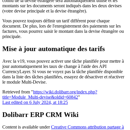
connu de la devise étrangère sera automatiquement utilisé et les
montants sur les documents seront indiqués dans les deux devises
(votre devise principale et la devise étrangère).
Vous pouvez toujours définir un tarif différent pour chaque
document. De plus, lors de l'enregistrement des paiements sur les
factures, vous pourrez saisir le montant dans la devise étrangère ou
principale.
Mise à jour automatique des tarifs
Avec la v19, vous pouvez activer une tâche planifiée pour mettre à
jour automatiquement les taux de change à l'aide des API
CurrencyLayer. Si vous ne voyez pas la tâche planifiée disponible
dans la liste des tâches planifiées, essayez de désactiver et réactiver
le module Multi-Devise.
Retrieved from "
https://wiki.dolibarr.org/index.php?
title=Module_Multi-devise&oldid=60842
"
Last edited on 6 July 2024, at 18:25
Dolibarr ERP CRM Wiki
Content is available under
Creative Commons attribution partage à