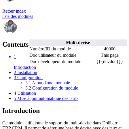
Retour index
liste des modules
Multi-devise
Contents
Numéro/ID du module
40000
Doc utilisateur du module
This page
1
Doc développeur du module
{{{devdoc}}}
Introduction
2
Installation
3
Configuration
3.1
Ajout d'une monnaie
3.2
Configuration du module
4
Utilisation
5
Mise à jour automatique des tarifs
Introduction
Ce module natif ajoute le support du multi-devise dans Dolibarr
ERP CRM. Il permet de gérer une base de devise avec des taux et