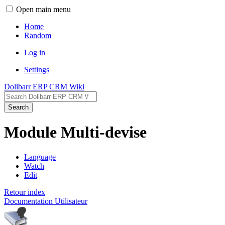
Open main menu
Home
Random
Log in
Settings
Dolibarr ERP CRM Wiki
Search
Module Multi-devise
Language
Watch
Edit
Retour index
Documentation Utilisateur