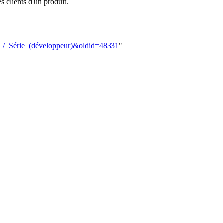
s clients d'un produit.
ot_/_Série_(développeur)&oldid=48331
"