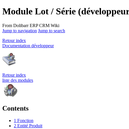
Module Lot / Série (développeur
From Dolibarr ERP CRM Wiki
Jump to navigation
Jump to search
Retour index
Documentation développeur
Retour index
liste des modules
Contents
1
Fonction
2
Entité Produit