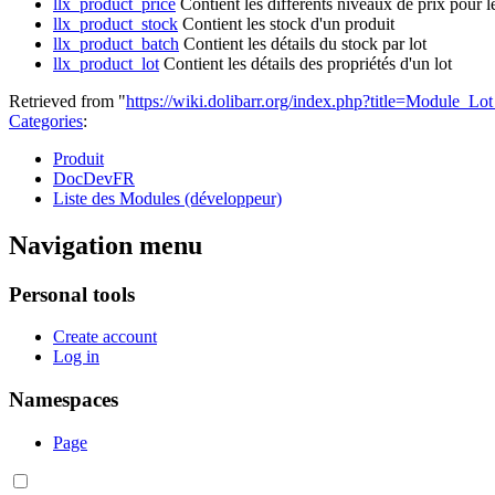
llx_product_price
Contient les différents niveaux de prix pour le
llx_product_stock
Contient les stock d'un produit
llx_product_batch
Contient les détails du stock par lot
llx_product_lot
Contient les détails des propriétés d'un lot
Retrieved from "
https://wiki.dolibarr.org/index.php?title=Module_L
Categories
:
Produit
DocDevFR
Liste des Modules (développeur)
Navigation menu
Personal tools
Create account
Log in
Namespaces
Page