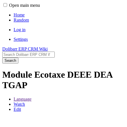
Open main menu
Home
Random
Log in
Settings
Dolibarr ERP CRM Wiki
Search
Module Ecotaxe DEEE DEA
TGAP
Language
Watch
Edit