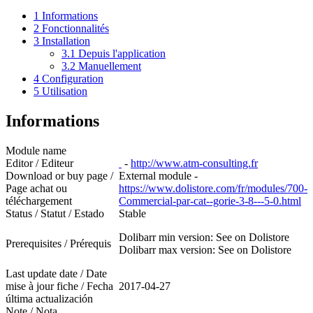
1
Informations
2
Fonctionnalités
3
Installation
3.1
Depuis l'application
3.2
Manuellement
4
Configuration
5
Utilisation
Informations
Module name
Editor / Editeur
-
http://www.atm-consulting.fr
Download or buy page /
External module -
Page achat ou
https://www.dolistore.com/fr/modules/700-
téléchargement
Commercial-par-cat--gorie-3-8---5-0.html
Status / Statut / Estado
Stable
Dolibarr min version: See on Dolistore
Prerequisites / Prérequis
Dolibarr max version: See on Dolistore
Last update date / Date
mise à jour fiche / Fecha
2017-04-27
última actualización
Note / Nota