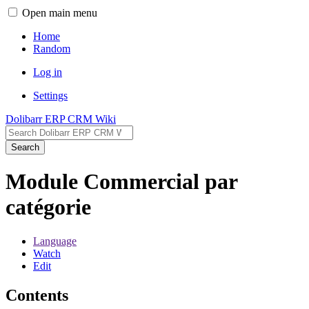
Open main menu
Home
Random
Log in
Settings
Dolibarr ERP CRM Wiki
Search
Module Commercial par
catégorie
Language
Watch
Edit
Contents