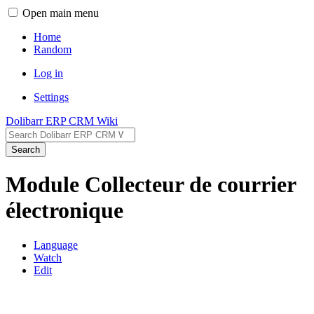
Open main menu
Home
Random
Log in
Settings
Dolibarr ERP CRM Wiki
Search
Module Collecteur de courrier
électronique
Language
Watch
Edit