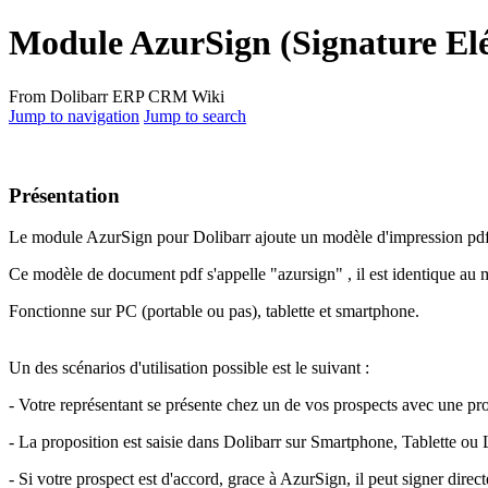
Module AzurSign (Signature Elé
From Dolibarr ERP CRM Wiki
Jump to navigation
Jump to search
Présentation
Le module AzurSign pour Dolibarr ajoute un modèle d'impression pdf au
Ce modèle de document pdf s'appelle "azursign" , il est identique au m
Fonctionne sur PC (portable ou pas), tablette et smartphone.
Un des scénarios d'utilisation possible est le suivant :
- Votre représentant se présente chez un de vos prospects avec une pr
- La proposition est saisie dans Dolibarr sur Smartphone, Tablette ou 
- Si votre prospect est d'accord, grace à AzurSign, il peut signer direct