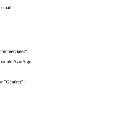
r mail.
 commerciales".
 module AzurSign.
ur "Générer" :