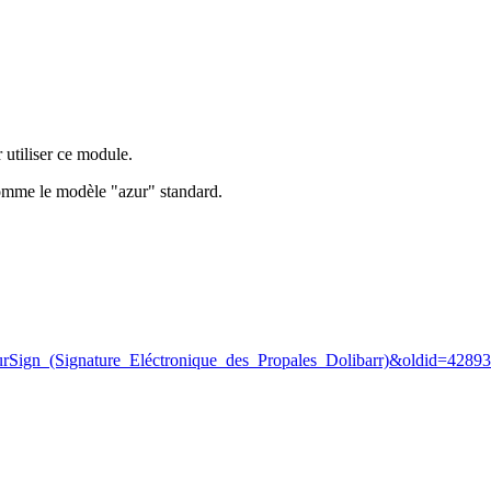
 utiliser ce module.
comme le modèle "azur" standard.
AzurSign_(Signature_Eléctronique_des_Propales_Dolibarr)&oldid=42893