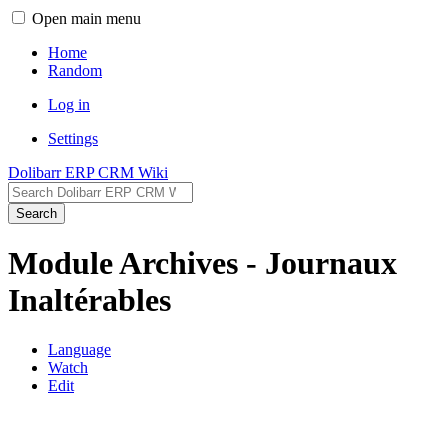
Open main menu
Home
Random
Log in
Settings
Dolibarr ERP CRM Wiki
Search
Module Archives - Journaux
Inaltérables
Language
Watch
Edit