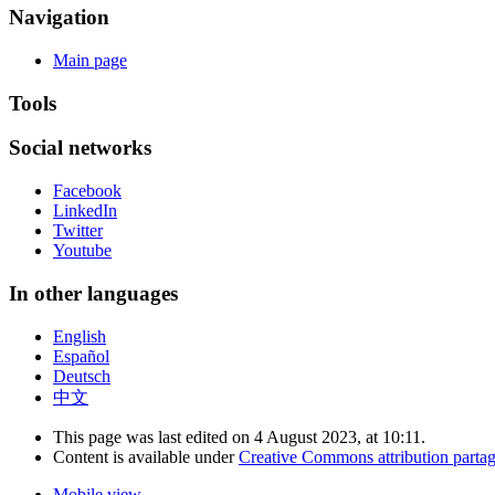
Navigation
Main page
Tools
Social networks
Facebook
LinkedIn
Twitter
Youtube
In other languages
English
Español
Deutsch
中文
This page was last edited on 4 August 2023, at 10:11.
Content is available under
Creative Commons attribution partage
Mobile view