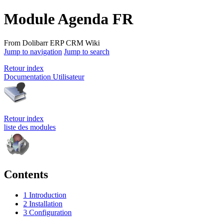
Module Agenda FR
From Dolibarr ERP CRM Wiki
Jump to navigation
Jump to search
Retour index
Documentation Utilisateur
Retour index
liste des modules
Contents
1
Introduction
2
Installation
3
Configuration