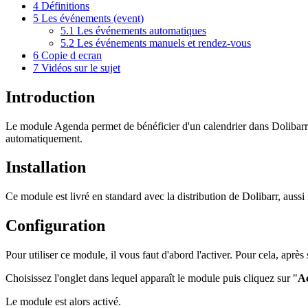
4
Définitions
5
Les événements (event)
5.1
Les événements automatiques
5.2
Les événements manuels et rendez-vous
6
Copie d ecran
7
Vidéos sur le sujet
Introduction
Le module Agenda permet de bénéficier d'un calendrier dans Dolibar
automatiquement.
Installation
Ce module est livré en standard avec la distribution de Dolibarr, aussi il
Configuration
Pour utiliser ce module, il vous faut d'abord l'activer. Pour cela, après
Choisissez l'onglet dans lequel apparaît le module puis cliquez sur "
Ac
Le module est alors activé.