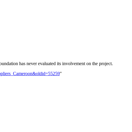
oundation has never evaluated its involvement on the project.
_suppliers_Cameroon&oldid=55259
"