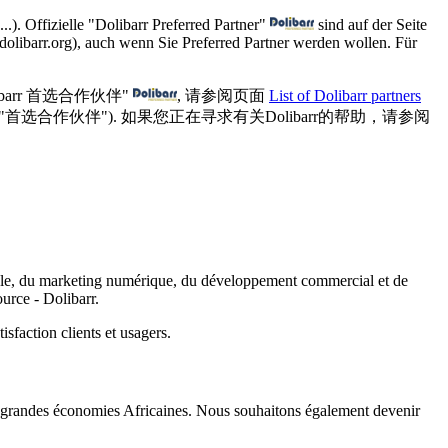
.). Offizielle "Dolibarr Preferred Partner"
sind auf der Seite
@dolibarr.org), auch wenn Sie Preferred Partner werden wollen. Für
rr 首选合作伙伴"
, 请参阅页面
List of Dolibarr partners
为了"首选合作伙伴"). 如果您正在寻求有关Dolibarr的帮助，请参阅
ale, du marketing numérique, du développement commercial et de
urce - Dolibarr.
sfaction clients et usagers.
es grandes économies Africaines. Nous souhaitons également devenir