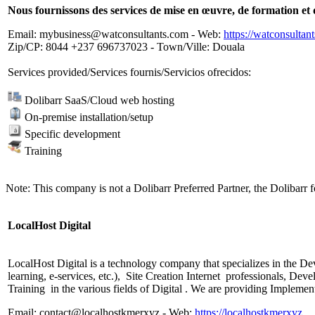
Nous fournissons des services de mise en œuvre, de formation e
Email: mybusiness@watconsultants.com - Web:
https://watconsultan
Zip/CP: 8044 +237 696737023 - Town/Ville: Douala
Services provided/Services fournis/Servicios ofrecidos:
Dolibarr SaaS/Cloud web hosting
On-premise installation/setup
Specific development
Training
Note: This company is not a Dolibarr Preferred Partner, the Dolibarr f
LocalHost Digital
LocalHost Digital is a technology company that specializes in the D
learning, e-services, etc.), Site Creation Internet professionals, 
Training in the various fields of Digital . We are providing Imple
Email: contact@localhostkmerxyz - Web:
https://localhostkmerxyz