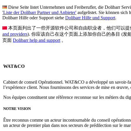
Diese Seite listet Unternehmen und Freiberufler, die Dolibarr Servi
'Liste der Dolibarr Partner und Anbieter'
aufgelistet. Sie können sich 
Dolibarr Hilfe oder Support siehe
Dolibarr Hilfe und Support
.
本页面列出了一些开源软件公司和自由职业者，他们可以提供Doli
and providers
). 你应该自己在这个页面上添加你自己的条目 (发邮件给 
页面
Dolibarr help and support
。
WAT&CO
Cabinet de conseil Opérationnel. WAT&CO a développé un savoir-fai
l’expérience client. Nous fournissons des services de mise en œuvre
Nos équipes constituent une référence reconnue sur les métiers du digit
NOTRE VISION
Être reconnus comme un acteur incontournable du conseil opérationne
un acteur de premier plan dans nos secteurs de prédilection sur le mar