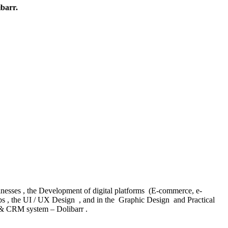
barr.
inesses , the Development of digital platforms (E-commerce, e-
obs , the UI / UX Design , and in the Graphic Design and Practical
P & CRM system – Dolibarr .