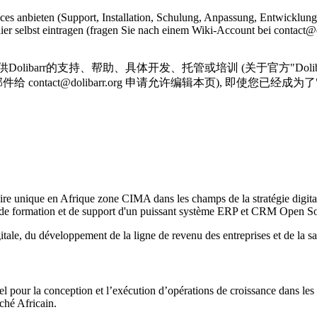
ces anbieten (Support, Installation, Schulung, Anpassung, Entwicklung..
hier selbst eintragen (fragen Sie nach einem Wiki-Account bei contact
barr的支持、帮助、具体开发、托管或培训 (关于官方"Doliba
contact@dolibarr.org 申请允许编辑本页), 即使您已经成
re unique en Afrique zone CIMA dans les champs de la stratégie digit
, de formation et de support d'un puissant système ERP et CRM Open So
ale, du développement de la ligne de revenu des entreprises et de la sati
l pour la conception et l’exécution d’opérations de croissance dans l
ché Africain.