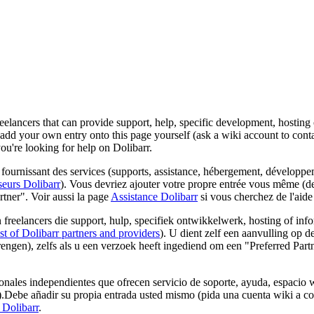
ancers that can provide support, help, specific development, hosting o
add your own entry onto this page yourself (ask a wiki account to conta
ou're looking for help on Dolibarr.
 fournissant des services (supports, assistance, hébergement, développe
sseurs Dolibarr
). Vous devriez ajouter votre propre entrée vous même (
tner". Voir aussi la page
Assistance Dolibarr
si vous cherchez de l'aide
reelancers die support, hulp, specifiek ontwikkelwerk, hosting of info
st of Dolibarr partners and providers
). U dient zelf een aanvulling op d
ngen), zelfs als u een verzoek heeft ingediend om een "Preferred Part
ales independientes que ofrecen servicio de soporte, ayuda, espacio we
).Debe añadir su propia entrada usted mismo (pida una cuenta wiki a con
 Dolibarr
.