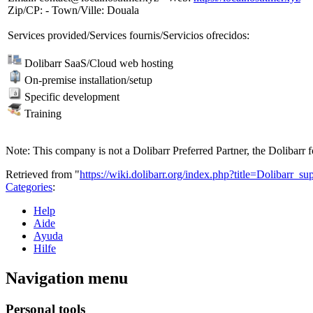
Zip/CP: - Town/Ville: Douala
Services provided/Services fournis/Servicios ofrecidos:
Dolibarr SaaS/Cloud web hosting
On-premise installation/setup
Specific development
Training
Note: This company is not a Dolibarr Preferred Partner, the Dolibarr f
Retrieved from "
https://wiki.dolibarr.org/index.php?title=Dolibarr
Categories
:
Help
Aide
Ayuda
Hilfe
Navigation menu
Personal tools