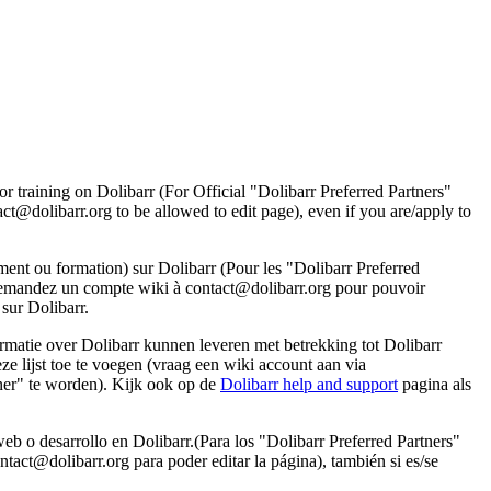
r training on Dolibarr (For Official "Dolibarr Preferred Partners"
ct@dolibarr.org to be allowed to edit page), even if you are/apply to
ment ou formation) sur Dolibarr (Pour les "Dolibarr Preferred
demandez un compte wiki à contact@dolibarr.org pour pouvoir
 sur Dolibarr.
rmatie over Dolibarr kunnen leveren met betrekking tot Dolibarr
eze lijst toe te voegen (vraag een wiki account aan via
ner" te worden). Kijk ook op de
Dolibarr help and support
pagina als
b o desarrollo en Dolibarr.(Para los "Dolibarr Preferred Partners"
tact@dolibarr.org para poder editar la página), también si es/se