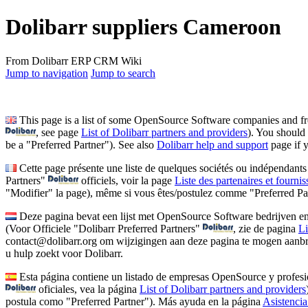
Dolibarr suppliers Cameroon
From Dolibarr ERP CRM Wiki
Jump to navigation
Jump to search
This page is a list of some OpenSource Software companies and freel
, see page
List of Dolibarr partners and providers
). You should 
be a "Preferred Partner"). See also
Dolibarr help and support
page if y
Cette page présente une liste de quelques sociétés ou indépendants
Partners"
officiels, voir la page
Liste des partenaires et fourni
"Modifier" la page), même si vous êtes/postulez comme "Preferred Par
Deze pagina bevat een lijst met OpenSource Software bedrijven en f
(Voor Officiele "Dolibarr Preferred Partners"
, zie de pagina
Li
contact@dolibarr.org om wijzigingen aan deze pagina te mogen aanbre
u hulp zoekt voor Dolibarr.
Esta página contiene un listado de empresas OpenSource y profesion
oficiales, vea la página
List of Dolibarr partners and providers
postula como "Preferred Partner"). Más ayuda en la página
Asistencia