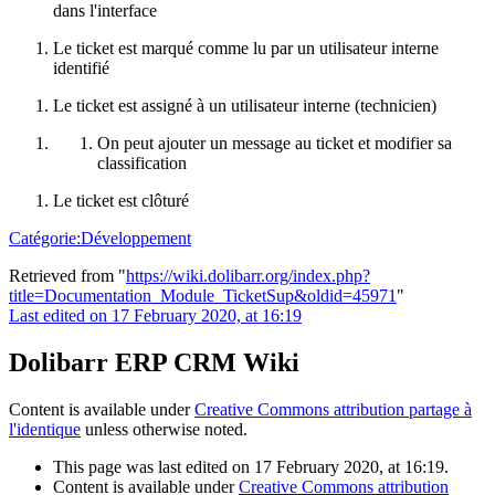
dans l'interface
Le ticket est marqué comme lu par un utilisateur interne
identifié
Le ticket est assigné à un utilisateur interne (technicien)
On peut ajouter un message au ticket et modifier sa
classification
Le ticket est clôturé
Catégorie:Développement
Retrieved from "
https://wiki.dolibarr.org/index.php?
title=Documentation_Module_TicketSup&oldid=45971
"
Last edited on 17 February 2020, at 16:19
Dolibarr ERP CRM Wiki
Content is available under
Creative Commons attribution partage à
l'identique
unless otherwise noted.
This page was last edited on 17 February 2020, at 16:19.
Content is available under
Creative Commons attribution