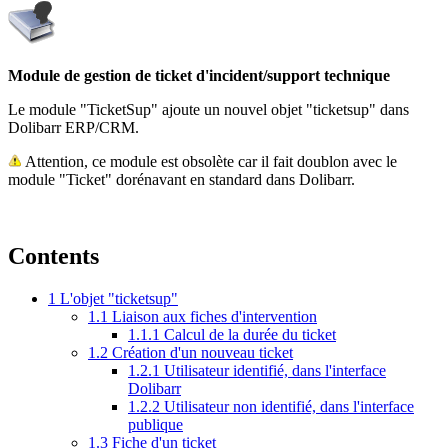
Module de gestion de ticket d'incident/support technique
Le module "TicketSup" ajoute un nouvel objet "ticketsup" dans
Dolibarr ERP/CRM.
Attention, ce module est obsolète car il fait doublon avec le
module "Ticket" dorénavant en standard dans Dolibarr.
Contents
1
L'objet "ticketsup"
1.1
Liaison aux fiches d'intervention
1.1.1
Calcul de la durée du ticket
1.2
Création d'un nouveau ticket
1.2.1
Utilisateur identifié, dans l'interface
Dolibarr
1.2.2
Utilisateur non identifié, dans l'interface
publique
1.3
Fiche d'un ticket