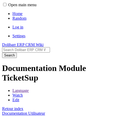
Open main menu
Home
Random
Log in
Settings
Dolibarr ERP CRM Wiki
Search
Documentation Module
TicketSup
Language
Watch
Edit
Retour index
Documentation Utilisateur