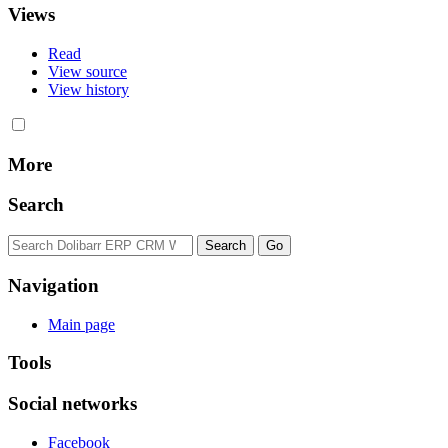
Views
Read
View source
View history
More
Search
Navigation
Main page
Tools
Social networks
Facebook