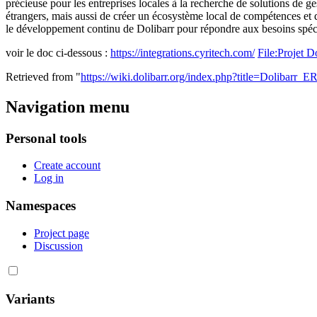
précieuse pour les entreprises locales à la recherche de solutions de g
étrangers, mais aussi de créer un écosystème local de compétences et d
le développement continu de Dolibarr pour répondre aux besoins spécif
voir le doc ci-dessous :
https://integrations.cyritech.com/
File:Projet 
Retrieved from "
https://wiki.dolibarr.org/index.php?title=Doli
Navigation menu
Personal tools
Create account
Log in
Namespaces
Project page
Discussion
Variants