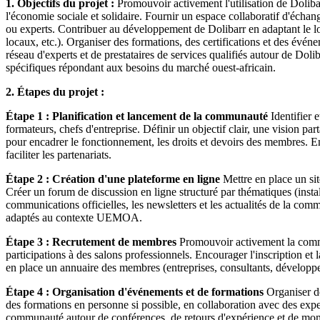
1. Objectifs du projet :
Promouvoir activement l'utilisation de Doliba
l'économie sociale et solidaire. Fournir un espace collaboratif d'échan
ou experts. Contribuer au développement de Dolibarr en adaptant le lo
locaux, etc.). Organiser des formations, des certifications et des évén
réseau d'experts et de prestataires de services qualifiés autour de Do
spécifiques répondant aux besoins du marché ouest-africain.
2. Étapes du projet :
Étape 1 : Planification et lancement de la communauté
Identifier 
formateurs, chefs d'entreprise. Définir un objectif clair, une vision p
pour encadrer le fonctionnement, les droits et devoirs des membres. En
faciliter les partenariats.
Étape 2 : Création d'une plateforme en ligne
Mettre en place un sit
Créer un forum de discussion en ligne structuré par thématiques (instal
communications officielles, les newsletters et les actualités de la com
adaptés au contexte UEMOA.
Étape 3 : Recrutement de membres
Promouvoir activement la commu
participations à des salons professionnels. Encourager l'inscription e
en place un annuaire des membres (entreprises, consultants, développeur
Étape 4 : Organisation d'événements et de formations
Organiser de
des formations en personne si possible, en collaboration avec des expe
communauté autour de conférences, de retours d'expérience et de momen