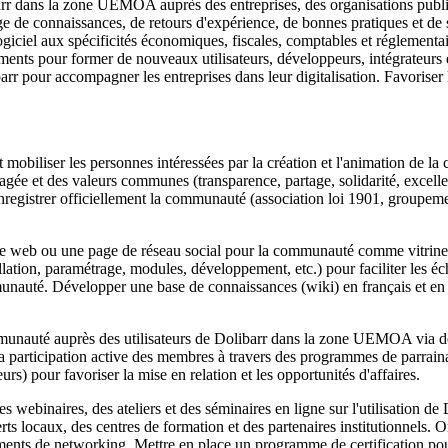
rr dans la zone UEMOA auprès des entreprises, des organisations publiqu
ge de connaissances, de retours d'expérience, de bonnes pratiques et de s
giciel aux spécificités économiques, fiscales, comptables et réglementa
ements pour former de nouveaux utilisateurs, développeurs, intégrateurs 
libarr pour accompagner les entreprises dans leur digitalisation. Favori
et mobiliser les personnes intéressées par la création et l'animation de l
artagée et des valeurs communes (transparence, partage, solidarité, excel
registrer officiellement la communauté (association loi 1901, groupemen
e web ou une page de réseau social pour la communauté comme vitrine pri
lation, paramétrage, modules, développement, etc.) pour faciliter les éch
munauté. Développer une base de connaissances (wiki) en français et en l
nauté auprès des utilisateurs de Dolibarr dans la zone UEMOA via de
t la participation active des membres à travers des programmes de parrai
s) pour favoriser la mise en relation et les opportunités d'affaires.
s webinaires, des ateliers et des séminaires en ligne sur l'utilisation de
rts locaux, des centres de formation et des partenaires institutionnels. 
ts de networking. Mettre en place un programme de certification pour v