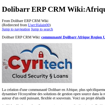
Dolibarr ERP CRM Wiki:Afri
From Dolibarr ERP CRM Wiki
(Redirected from
User:Halain00
)
Jump to navigation
Jump to search
Dolibarr ERP CRM Wiki:
communauté Dolibarr Afrique Regio
La création d'une communauté Dolibarr en Afrique, plus spécifiqueme
dynamiser l'écosystème des solutions de gestion open source dans la r
autour d'un outil puissant, flexible et souverain. Voici un projet détai