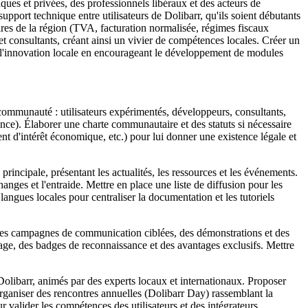
es et privées, des professionnels libéraux et des acteurs de
upport technique entre utilisateurs de Dolibarr, qu'ils soient débutants
ires de la région (TVA, facturation normalisée, régimes fiscaux
et consultants, créant ainsi un vivier de compétences locales. Créer un
ser l'innovation locale en encourageant le développement de modules
a communauté : utilisateurs expérimentés, développeurs, consultants,
lence). Élaborer une charte communautaire et des statuts si nécessaire
t d'intérêt économique, etc.) pour lui donner une existence légale et
ncipale, présentant les actualités, les ressources et les événements.
anges et l'entraide. Mettre en place une liste de diffusion pour les
angues locales pour centraliser la documentation et les tutoriels
s campagnes de communication ciblées, des démonstrations et des
nage, des badges de reconnaissance et des avantages exclusifs. Mettre
 Dolibarr, animés par des experts locaux et internationaux. Proposer
Organiser des rencontres annuelles (Dolibarr Day) rassemblant la
alider les compétences des utilisateurs et des intégrateurs.