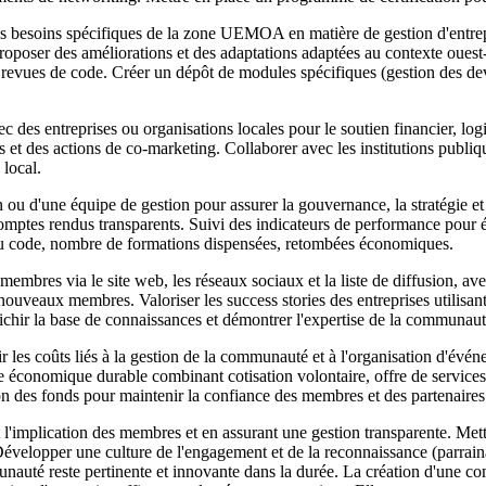
es besoins spécifiques de la zone UEMOA en matière de gestion d'entrepr
roposer des améliorations et des adaptations adaptées au contexte ouest
s revues de code. Créer un dépôt de modules spécifiques (gestion des 
 des entreprises ou organisations locales pour le soutien financier, logi
s et des actions de co-marketing. Collaborer avec les institutions publi
local.
n ou d'une équipe de gestion pour assurer la gouvernance, la stratégie e
 comptes rendus transparents. Suivi des indicateurs de performance pour
 au code, nombre de formations dispensées, retombées économiques.
bres via le site web, les réseaux sociaux et la liste de diffusion, avec 
e nouveaux membres. Valoriser les success stories des entreprises utili
nrichir la base de connaissances et démontrer l'expertise de la communaut
les coûts liés à la gestion de la communauté et à l'organisation d'évén
e économique durable combinant cotisation volontaire, offre de service
tion des fonds pour maintenir la confiance des membres et des partenaires
'implication des membres et en assurant une gestion transparente. Mett
évelopper une culture de l'engagement et de la reconnaissance (parrainage
unauté reste pertinente et innovante dans la durée. La création d'un