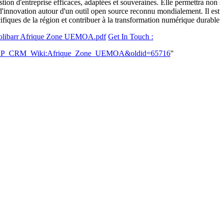
estion d'entreprise efficaces, adaptées et souveraines. Elle permettra no
'innovation autour d'un outil open source reconnu mondialement. Il est e
iques de la région et contribuer à la transformation numérique durable 
Dolibarr Afrique Zone UEMOA.pdf
Get In Touch :
barr_ERP_CRM_Wiki:Afrique_Zone_UEMOA&oldid=65716
"