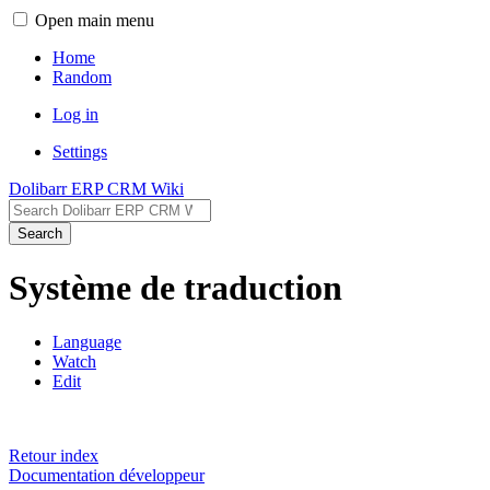
Open main menu
Home
Random
Log in
Settings
Dolibarr ERP CRM Wiki
Search
Système de traduction
Language
Watch
Edit
Retour index
Documentation développeur