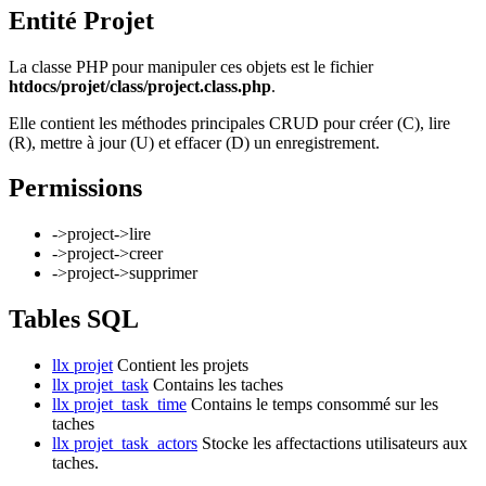
Entité Projet
La classe PHP pour manipuler ces objets est le fichier
htdocs/projet/class/project.class.php
.
Elle contient les méthodes principales CRUD pour créer (C), lire
(R), mettre à jour (U) et effacer (D) un enregistrement.
Permissions
->project->lire
->project->creer
->project->supprimer
Tables SQL
llx projet
Contient les projets
llx projet_task
Contains les taches
llx projet_task_time
Contains le temps consommé sur les
taches
llx projet_task_actors
Stocke les affectactions utilisateurs aux
taches.