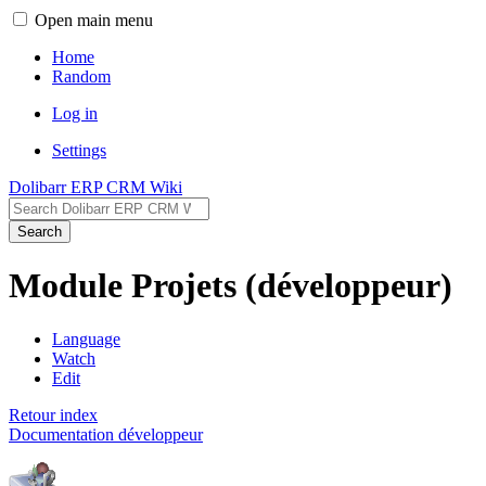
Open main menu
Home
Random
Log in
Settings
Dolibarr ERP CRM Wiki
Search
Module Projets (développeur)
Language
Watch
Edit
Retour index
Documentation développeur