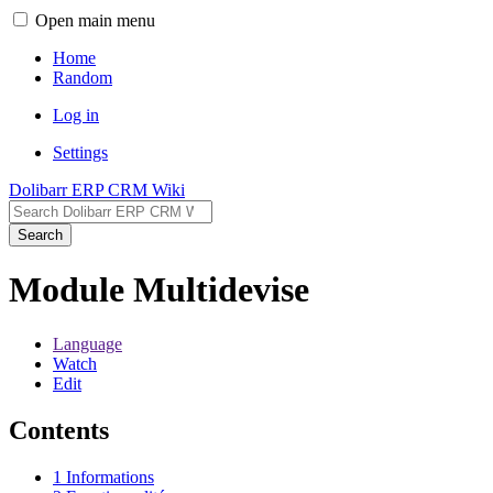
Open main menu
Home
Random
Log in
Settings
Dolibarr ERP CRM Wiki
Search
Module Multidevise
Language
Watch
Edit
Contents
1
Informations