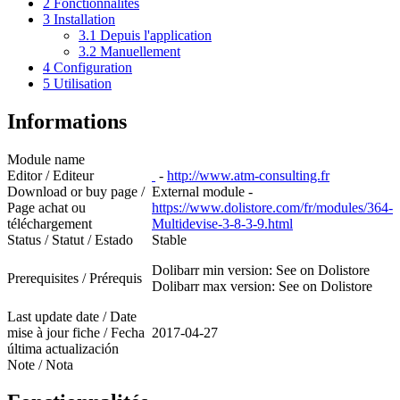
2
Fonctionnalités
3
Installation
3.1
Depuis l'application
3.2
Manuellement
4
Configuration
5
Utilisation
Informations
Module name
Editor / Editeur
-
http://www.atm-consulting.fr
Download or buy page /
External module -
Page achat ou
https://www.dolistore.com/fr/modules/364-
téléchargement
Multidevise-3-8-3-9.html
Status / Statut / Estado
Stable
Dolibarr min version: See on Dolistore
Prerequisites / Prérequis
Dolibarr max version: See on Dolistore
Last update date / Date
mise à jour fiche / Fecha
2017-04-27
última actualización
Note / Nota