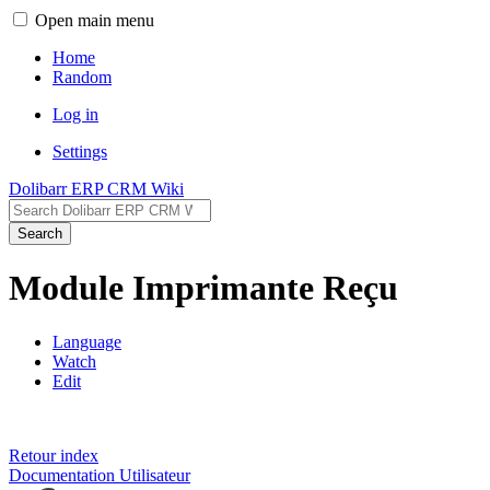
Open main menu
Home
Random
Log in
Settings
Dolibarr ERP CRM Wiki
Search
Module Imprimante Reçu
Language
Watch
Edit
Retour index
Documentation Utilisateur