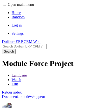
Open main menu
Home
Random
Log in
Settings
Dolibarr ERP CRM Wiki
Search
Module Force Project
Language
Watch
Edit
Retour index
Documentation développeur