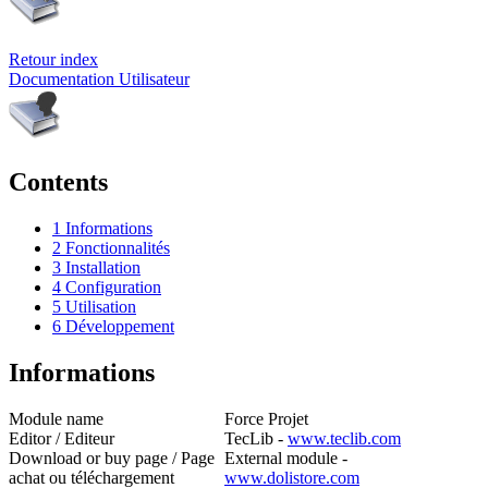
Retour index
Documentation Utilisateur
Contents
1
Informations
2
Fonctionnalités
3
Installation
4
Configuration
5
Utilisation
6
Développement
Informations
Module name
Force Projet
Editor / Editeur
TecLib -
www.teclib.com
Download or buy page / Page
External module -
achat ou téléchargement
www.dolistore.com