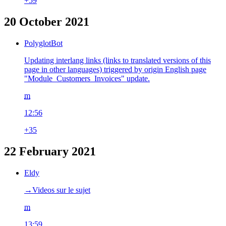
+59
20 October 2021
PolyglotBot
Updating interlang links (links to translated versions of this
page in other languages) triggered by origin English page
"Module_Customers_Invoices" update.
m
12:56
+35
22 February 2021
Eldy
→‎Videos sur le sujet
m
13:59