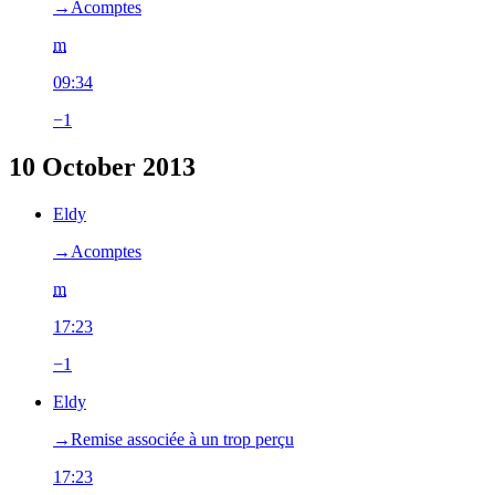
→‎Acomptes
m
09:34
−1
10 October 2013
Eldy
→‎Acomptes
m
17:23
−1
Eldy
→‎Remise associée à un trop perçu
17:23