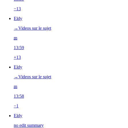
−13
Eldy
→‎Videos sur le sujet
m
13:59
+13
Eldy
→‎Videos sur le sujet
m
13:58
−1
Eldy
no edit summary