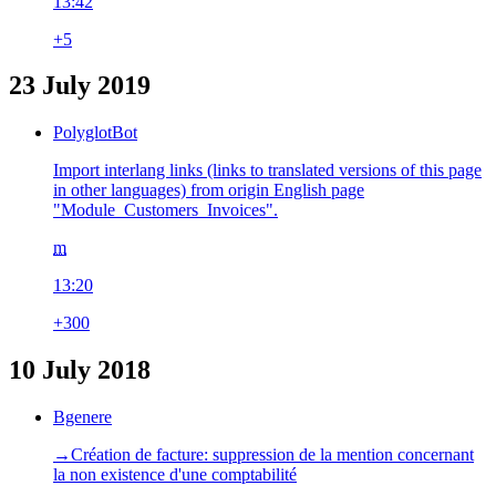
13:42
+5
23 July 2019
PolyglotBot
Import interlang links (links to translated versions of this page
in other languages) from origin English page
"Module_Customers_Invoices".
m
13:20
+300
10 July 2018
Bgenere
→‎Création de facture: suppression de la mention concernant
la non existence d'une comptabilité