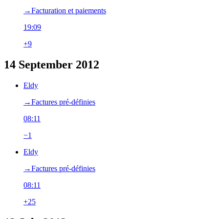
→‎Facturation et paiements
19:09
+9
14 September 2012
Eldy
→‎Factures pré-définies
08:11
−1
Eldy
→‎Factures pré-définies
08:11
+25