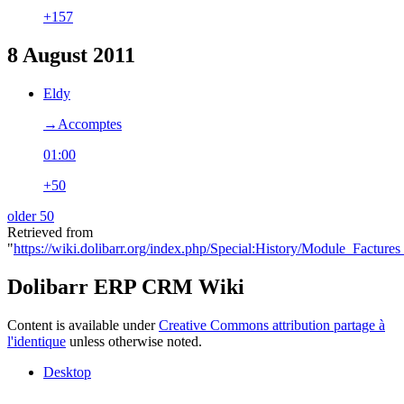
+157
8 August 2011
Eldy
→‎Accomptes
01:00
+50
older 50
Retrieved from
"
https://wiki.dolibarr.org/index.php/Special:History/Module_Factures
Dolibarr ERP CRM Wiki
Content is available under
Creative Commons attribution partage à
l'identique
unless otherwise noted.
Desktop