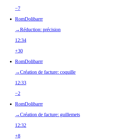
−7
RomDolibarrr
→‎Réduction: précision
12:34
+30
RomDolibarrr
→‎Création de facture: coquille
12:33
−2
RomDolibarrr
→‎Création de facture: guillemets
12:32
+8