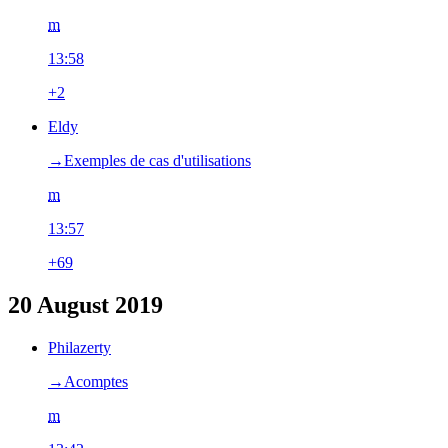
m
13:58
+2
Eldy
→‎Exemples de cas d'utilisations
m
13:57
+69
20 August 2019
Philazerty
→‎Acomptes
m