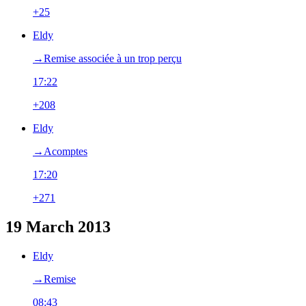
+25
Eldy
→‎Remise associée à un trop perçu
17:22
+208
Eldy
→‎Acomptes
17:20
+271
19 March 2013
Eldy
→‎Remise
08:43