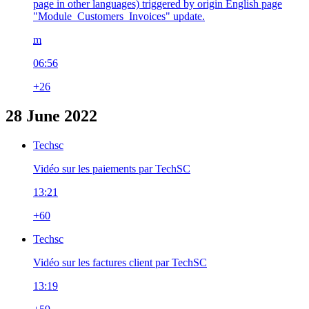
page in other languages) triggered by origin English page
"Module_Customers_Invoices" update.
m
06:56
+26
28 June 2022
Techsc
Vidéo sur les paiements par TechSC
13:21
+60
Techsc
Vidéo sur les factures client par TechSC
13:19