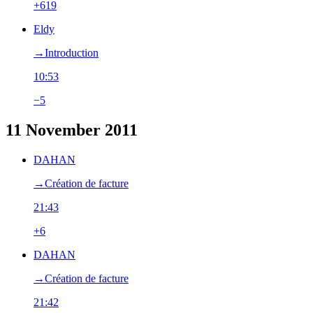
+619
Eldy
→‎Introduction
10:53
−5
11 November 2011
DAHAN
→‎Création de facture
21:43
+6
DAHAN
→‎Création de facture
21:42