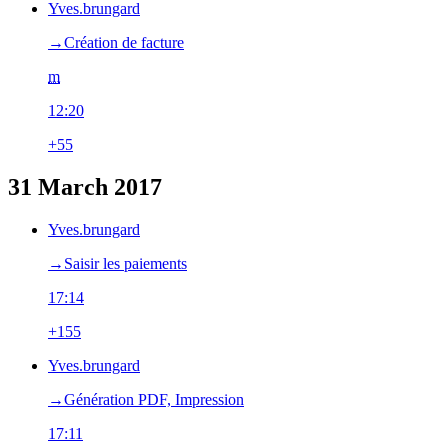
Yves.brungard
→‎Création de facture
m
12:20
+55
31 March 2017
Yves.brungard
→‎Saisir les paiements
17:14
+155
Yves.brungard
→‎Génération PDF, Impression
17:11