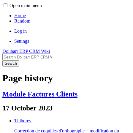
Open main menu
Home
Random
Log in
Settings
Dolibarr ERP CRM Wiki
Search
Page history
Module Factures Clients
17 October 2023
Thibdrev
Correction de coquilles d'orthographe + modification du