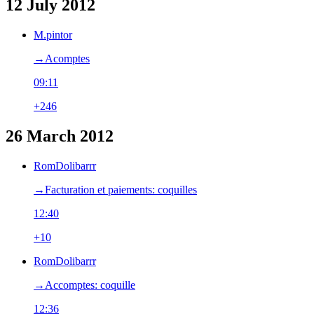
12 July 2012
M.pintor
→‎Acomptes
09:11
+246
26 March 2012
RomDolibarrr
→‎Facturation et paiements: coquilles
12:40
+10
RomDolibarrr
→‎Accomptes: coquille
12:36