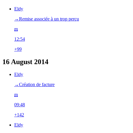
Eldy
→‎Remise associée à un trop perçu
m
12:54
+99
16 August 2014
Eldy
→‎Création de facture
m
09:48
+142
Eldy