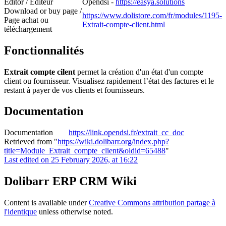
Editor / Editeur
Opendsi -
https://easya.solutions
Download or buy page /
https://www.dolistore.com/fr/modules/1195-
Page achat ou
Extrait-compte-client.html
téléchargement
Fonctionnalités
Extrait compte cilent
permet la création d'un état d'un compte
client ou fournisseur. Visualisez rapidement l’état des factures et le
restant à payer de vos clients et fournisseurs.
Documentation
Documentation
https://link.opendsi.fr/extrait_cc_doc
Retrieved from "
https://wiki.dolibarr.org/index.php?
title=Module_Extrait_compte_client&oldid=65488
"
Last edited on 25 February 2026, at 16:22
Dolibarr ERP CRM Wiki
Content is available under
Creative Commons attribution partage à
l'identique
unless otherwise noted.