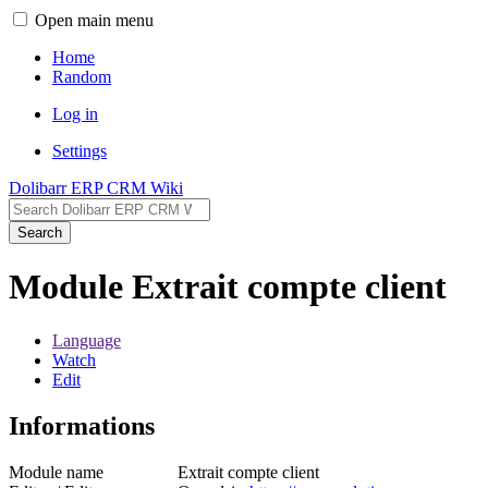
Open main menu
Home
Random
Log in
Settings
Dolibarr ERP CRM Wiki
Search
Module Extrait compte client
Language
Watch
Edit
Informations
Module name
Extrait compte client