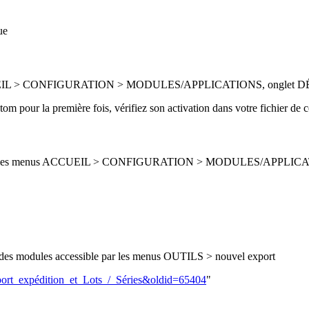
ue
a page ACCUEIL > CONFIGURATION > MODULES/APPLICATIONS, o
ustom pour la première fois, vérifiez son activation dans votre fichier de 
s depuis les menus ACCUEIL > CONFIGURATION > MODULES/APPLICATI
n des modules accessible par les menus OUTILS > nouvel export
xport_expédition_et_Lots_/_Séries&oldid=65404
"