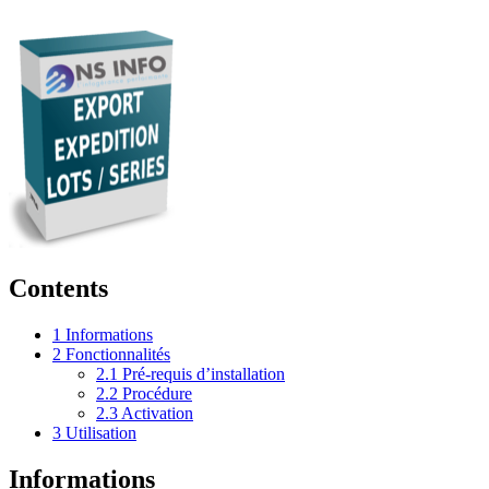
Contents
1
Informations
2
Fonctionnalités
2.1
Pré-requis d’installation
2.2
Procédure
2.3
Activation
3
Utilisation
Informations