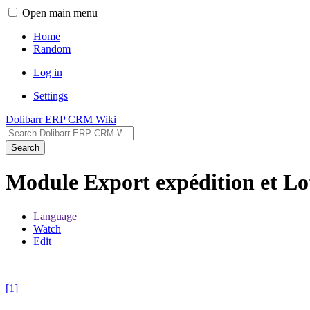
Open main menu
Home
Random
Log in
Settings
Dolibarr ERP CRM Wiki
Search
Module Export expédition et Lot
Language
Watch
Edit
[1]