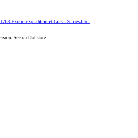
1768-Export-exp--dition-et-Lots---S--ries.html
rsion: See on Dolistore