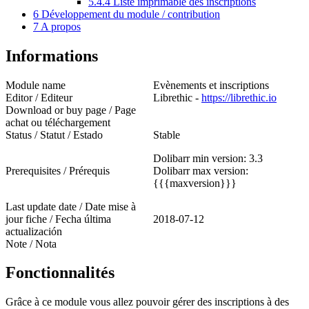
5.4.4
Liste imprimable des inscriptions
6
Développement du module / contribution
7
A propos
Informations
Module name
Evènements et inscriptions
Editor / Editeur
Librethic -
https://librethic.io
Download or buy page / Page
achat ou téléchargement
Status / Statut / Estado
Stable
Dolibarr min version: 3.3
Prerequisites / Prérequis
Dolibarr max version:
{{{maxversion}}}
Last update date / Date mise à
jour fiche / Fecha última
2018-07-12
actualización
Note / Nota
Fonctionnalités
Grâce à ce module vous allez pouvoir gérer des inscriptions à des