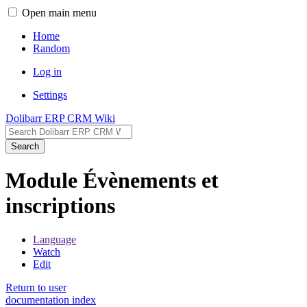
Open main menu
Home
Random
Log in
Settings
Dolibarr ERP CRM Wiki
Search
Module Évènements et
inscriptions
Language
Watch
Edit
Return to user
documentation index