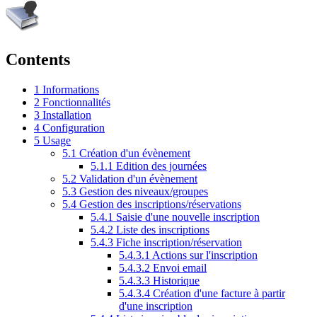
Contents
1
Informations
2
Fonctionnalités
3
Installation
4
Configuration
5
Usage
5.1
Création d'un évènement
5.1.1
Edition des journées
5.2
Validation d'un évènement
5.3
Gestion des niveaux/groupes
5.4
Gestion des inscriptions/réservations
5.4.1
Saisie d'une nouvelle inscription
5.4.2
Liste des inscriptions
5.4.3
Fiche inscription/réservation
5.4.3.1
Actions sur l'inscription
5.4.3.2
Envoi email
5.4.3.3
Historique
5.4.3.4
Création d'une facture à partir
d'une inscription