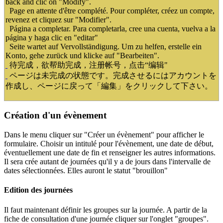
back and clic on "Modify".
Page en attente d'être complété. Pour compléter, créez un compte,
revenez et cliquez sur "Modifier".
Página a completar. Para completarla, cree una cuenta, vuelva a la
página y haga clic en "editar"
Seite wartet auf Vervollständigung. Um zu helfen, erstelle ein
Konto, gehe zurück und klicke auf "Bearbeiten".
待完成，欲帮助完成，注册帐号，点击“编辑"
ページは未完成の状態です。完成させるにはアカウントを
作成し、ページに戻って「編集」をクリックして下さい。
Création d'un évènement
Dans le menu cliquer sur "Créer un évènement" pour afficher le
formulaire. Choisir un intitulé pour l'évènement, une date de début,
éventuellement une date de fin et renseigner les autres informations.
Il sera crée autant de journées qu'il y a de jours dans l'intervalle de
dates sélectionnées. Elles auront le statut "brouillon"
Edition des journées
Il faut maintenant définir les groupes sur la journée. A partir de la
fiche de consultation d'une journée cliquer sur l'onglet "groupes".