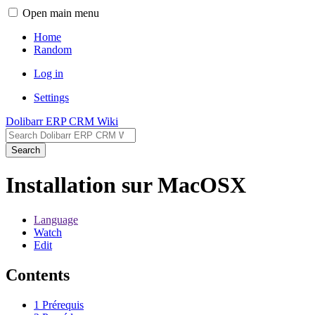
Open main menu
Home
Random
Log in
Settings
Dolibarr ERP CRM Wiki
Search
Installation sur MacOSX
Language
Watch
Edit
Contents
1
Prérequis