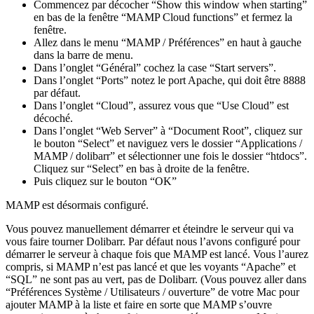
Commencez par décocher “Show this window when starting”
en bas de la fenêtre “MAMP Cloud functions” et fermez la
fenêtre.
Allez dans le menu “MAMP / Préférences” en haut à gauche
dans la barre de menu.
Dans l’onglet “Général” cochez la case “Start servers”.
Dans l’onglet “Ports” notez le port Apache, qui doit être 8888
par défaut.
Dans l’onglet “Cloud”, assurez vous que “Use Cloud” est
décoché.
Dans l’onglet “Web Server” à “Document Root”, cliquez sur
le bouton “Select” et naviguez vers le dossier “Applications /
MAMP / dolibarr” et sélectionner une fois le dossier “htdocs”.
Cliquez sur “Select” en bas à droite de la fenêtre.
Puis cliquez sur le bouton “OK”
MAMP est désormais configuré.
Vous pouvez manuellement démarrer et éteindre le serveur qui va
vous faire tourner Dolibarr. Par défaut nous l’avons configuré pour
démarrer le serveur à chaque fois que MAMP est lancé. Vous l’aurez
compris, si MAMP n’est pas lancé et que les voyants “Apache” et
“SQL” ne sont pas au vert, pas de Dolibarr. (Vous pouvez aller dans
“Préférences Système / Utilisateurs / ouverture” de votre Mac pour
ajouter MAMP à la liste et faire en sorte que MAMP s’ouvre