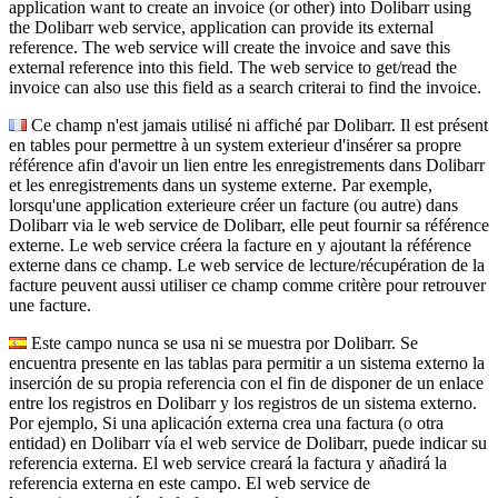
application want to create an invoice (or other) into Dolibarr using
the Dolibarr web service, application can provide its external
reference. The web service will create the invoice and save this
external reference into this field. The web service to get/read the
invoice can also use this field as a search criterai to find the invoice.
Ce champ n'est jamais utilisé ni affiché par Dolibarr. Il est présent
en tables pour permettre à un system exterieur d'insérer sa propre
référence afin d'avoir un lien entre les enregistrements dans Dolibarr
et les enregistrements dans un systeme externe. Par exemple,
lorsqu'une application exterieure créer un facture (ou autre) dans
Dolibarr via le web service de Dolibarr, elle peut fournir sa référence
externe. Le web service créera la facture en y ajoutant la référence
externe dans ce champ. Le web service de lecture/récupération de la
facture peuvent aussi utiliser ce champ comme critère pour retrouver
une facture.
Este campo nunca se usa ni se muestra por Dolibarr. Se
encuentra presente en las tablas para permitir a un sistema externo la
inserción de su propia referencia con el fin de disponer de un enlace
entre los registros en Dolibarr y los registros de un sistema externo.
Por ejemplo, Si una aplicación externa crea una factura (o otra
entidad) en Dolibarr vía el web service de Dolibarr, puede indicar su
referencia externa. El web service creará la factura y añadirá la
referencia externa en este campo. El web service de