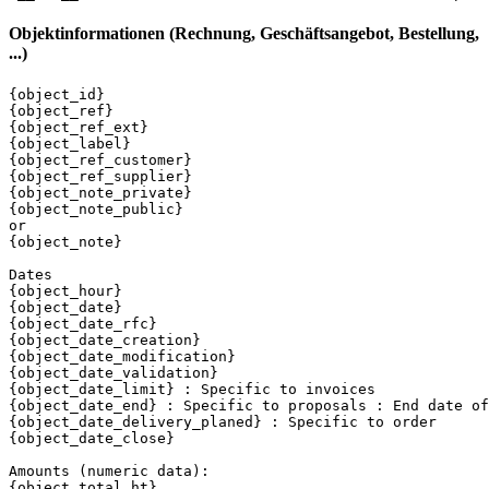
Objektinformationen (Rechnung, Geschäftsangebot, Bestellung,
...)
{object_id}

{object_ref}

{object_ref_ext}

{object_label}

{object_ref_customer}

{object_ref_supplier}

{object_note_private}

{object_note_public}

or

{object_note}

Dates

{object_hour}

{object_date}

{object_date_rfc}

{object_date_creation}

{object_date_modification}

{object_date_validation}

{object_date_limit} : Specific to invoices

{object_date_end} : Specific to proposals : End date of
{object_date_delivery_planed} : Specific to order

{object_date_close}

Amounts (numeric data):

{object_total_ht}
