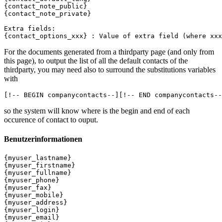
{contact_note_public}

{contact_note_private}

Extra fields:

For the documents generated from a thirdparty page (and only from
this page), to output the list of all the default contacts of the
thirdparty, you may need also to surround the substitutions variables
with
so the system will know where is the begin and end of each
occurence of contact to ouput.
Benutzerinformationen
{myuser_lastname}

{myuser_firstname}

{myuser_fullname}

{myuser_phone}

{myuser_fax}

{myuser_mobile}

{myuser_address}

{myuser_login}

{myuser_email}
