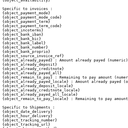
{object_availability}

Specific to invoices :

{object_payment_mode}

{object_payment_mode_code}

{object_payment_term}

{object_payment_term_code}

{object_incoterms}

{object_bank_iban}

{object_bank_bic}

{object_bank_label}

{object_bank_number}

{object_bank_proprio}

{object_source_invoice_ref}

{object_already_payed} : Amount already payed (numeric)

{object_already_deposit}

{object_already_creditnote}

{object_already_payed_all}

{object_remain_to_pay} : Remaining to pay amount (numer
{object_already_payed_locale} : Amount already payed (o
{object_already_deposit_locale}

{object_already_creditnote_locale}

{object_already_payed_all_locale}

{object_remain_to_pay_locale} : Remaining to pay amount
Specific to Shipments :

{object_date_delivery}

{object_hour_delivery} 

{object_tracking_number}

{object_tracking_url}
