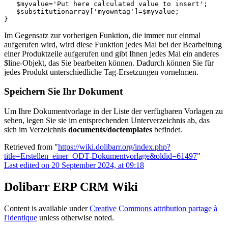
$myvalue
=
'Put here calculated value to insert'
;
$substitutionarray
[
'myowntag'
]
=
$myvalue
;
}
Im Gegensatz zur vorherigen Funktion, die immer nur einmal
aufgerufen wird, wird diese Funktion jedes Mal bei der Bearbeitung
einer Produktzeile aufgerufen und gibt Ihnen jedes Mal ein anderes
$line-Objekt, das Sie bearbeiten können. Dadurch können Sie für
jedes Produkt unterschiedliche Tag-Ersetzungen vornehmen.
Speichern Sie Ihr Dokument
Um Ihre Dokumentvorlage in der Liste der verfügbaren Vorlagen zu
sehen, legen Sie sie im entsprechenden Unterverzeichnis ab, das
sich im Verzeichnis
documents/doctemplates
befindet.
Retrieved from "
https://wiki.dolibarr.org/index.php?
title=Erstellen_einer_ODT-Dokumentvorlage&oldid=61497
"
Last edited on 20 September 2024, at 09:18
Dolibarr ERP CRM Wiki
Content is available under
Creative Commons attribution partage à
l'identique
unless otherwise noted.