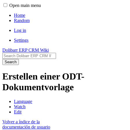
Open main menu
Home
Random
Log in
Settings
Dolibarr ERP CRM Wiki
Search
Erstellen einer ODT-
Dokumentvorlage
Language
Watch
Edit
Volver a índice de la
documentación de usuario