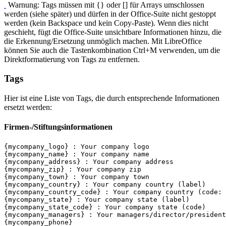
Warnung: Tags müssen mit {} oder [] für Arrays umschlossen
werden (siehe später) und dürfen in der Office-Suite nicht gestoppt
werden (kein Backspace und kein Copy-Paste). Wenn dies nicht
geschieht, fügt die Office-Suite unsichtbare Informationen hinzu, die
die Erkennung/Ersetzung unmöglich machen. Mit LibreOffice
können Sie auch die Tastenkombination Ctrl+M verwenden, um die
Direktformatierung von Tags zu entfernen.
Tags
Hier ist eine Liste von Tags, die durch entsprechende Informationen
ersetzt werden:
Firmen-/Stiftungsinformationen
{mycompany_logo} : Your company logo

{mycompany_name} : Your company name

{mycompany_address} : Your company address

{mycompany_zip} : Your company zip

{mycompany_town} : Your company town

{mycompany_country} : Your company country (label)

{mycompany_country_code} : Your company country (code: 
{mycompany_state} : Your company state (label)

{mycompany_state_code} : Your company state (code)

{mycompany_managers} : Your managers/director/president

{mycompany_phone}
