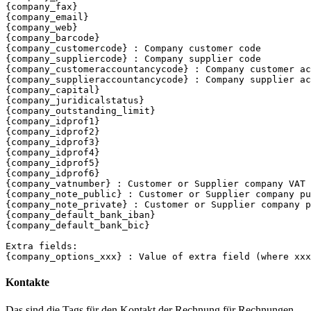
{company_fax}

{company_email}

{company_web}

{company_barcode}

{company_customercode} : Company customer code

{company_suppliercode} : Company supplier code

{company_customeraccountancycode} : Company customer ac
{company_supplieraccountancycode} : Company supplier ac
{company_capital}

{company_juridicalstatus}

{company_outstanding_limit}

{company_idprof1}

{company_idprof2}

{company_idprof3}

{company_idprof4}

{company_idprof5}

{company_idprof6}

{company_vatnumber} : Customer or Supplier company VAT 
{company_note_public} : Customer or Supplier company pu
{company_note_private} : Customer or Supplier company p
{company_default_bank_iban}

{company_default_bank_bic}

Extra fields:

Kontakte
Das sind die Tags für den Kontakt der Rechnung für Rechnungen