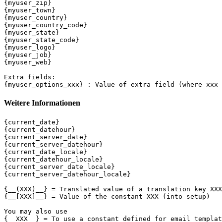
{myuser_zip}

{myuser_town}

{myuser_country}

{myuser_country_code}

{myuser_state}

{myuser_state_code}

{myuser_logo}

{myuser_job}

{myuser_web}

Extra fields:

Weitere Informationen
{current_date}

{current_datehour}

{current_server_date}

{current_server_datehour}

{current_date_locale}

{current_datehour_locale}

{current_server_date_locale}

{current_server_datehour_locale}

{__(XXX)__} = Translated value of a translation key XXX
{__[XXX]__} = Value of the constant XXX (into setup)

You may also use
