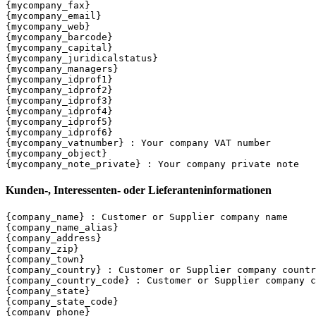
{mycompany_fax}

{mycompany_email}

{mycompany_web}

{mycompany_barcode}

{mycompany_capital}

{mycompany_juridicalstatus}

{mycompany_managers}

{mycompany_idprof1}

{mycompany_idprof2}

{mycompany_idprof3}

{mycompany_idprof4}

{mycompany_idprof5}

{mycompany_idprof6}

{mycompany_vatnumber} : Your company VAT number

{mycompany_object}

Kunden-, Interessenten- oder Lieferanteninformationen
{company_name} : Customer or Supplier company name

{company_name_alias}

{company_address}

{company_zip}

{company_town}

{company_country} : Customer or Supplier company countr
{company_country_code} : Customer or Supplier company c
{company_state}

{company_state_code}

{company_phone}
