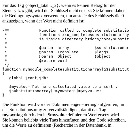
Für das Tag {object_total..._x}, wenn es keinen Betrag für den
Steuersatz x gibt, wird der Schlüssel nicht ersetzt. Sie können daher
die Bedingungssyntax verwenden, um anstelle des Schlüssels die 0
anzuzeigen, wenn der Wert nicht definiert ist:
/** 		Function called to complete substit
 * 		functions xxx_completesubstitutionar
 * 		is inside directory htdocs/core/substi
 * 
 */
function
mymodule_completesubstitutionarray
(
&
$substitut
{
global
$conf
,
$db
;
$myvalue
=
'Put here calculated value to insert'
;
$substitutionarray
[
'myowntag'
]
=
$myvalue
;
}
Die Funktion wird vor der Dokumentengenerierung aufgerufen, um
das Substitutionsarray zu vervollständigen, damit das Tag
myowntag
durch den in
$myvalue
definierten Wert ersetzt wird.
Sie können beliebig viele Tags hinzufügen und den Code schreiben,
um die Werte zu definieren (Recherche in der Datenbank, in