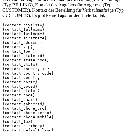
(Typ BILLING), Kontakt des Angebots für Angebote (Typ
CUSTOMER), Kontakt der Bestellung für Verkaufsaufträge (Typ
CUSTOMER). Es gibt keine Tags für den Lieferkontakt.
{contact_civility}

{contact_fullname}

{contact_lastname}

{contact_firstname}

{contact_address}

{contact_zip}

{contact_town}

{contact_state_id}

{contact_state_code}

{contact_state}

{contact_country_id}

{contact_country_code}

{contact_country}

{contact_poste}

{contact_socid}

{contact_statut}

{contact_code}

{contact_email}

{contact_jabberid}

{contact_phone_pro}

{contact_phone_perso}

{contact_phone_mobile}

{contact_fax}

{contact_birthday}

{contact_default_lang}
