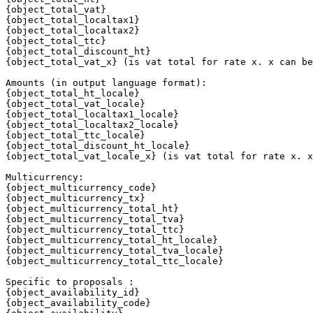
{object_total_vat}

{object_total_localtax1}

{object_total_localtax2}

{object_total_ttc}

{object_total_discount_ht}

{object_total_vat_x} (is vat total for rate x. x can be
Amounts (in output language format):

{object_total_ht_locale} 

{object_total_vat_locale} 

{object_total_localtax1_locale}

{object_total_localtax2_locale}

{object_total_ttc_locale}

{object_total_discount_ht_locale}

{object_total_vat_locale_x} (is vat total for rate x. x
Multicurrency:

{object_multicurrency_code}

{object_multicurrency_tx}

{object_multicurrency_total_ht}

{object_multicurrency_total_tva}

{object_multicurrency_total_ttc}

{object_multicurrency_total_ht_locale}

{object_multicurrency_total_tva_locale}

{object_multicurrency_total_ttc_locale}

Specific to proposals :

{object_availability_id}

{object_availability_code}
