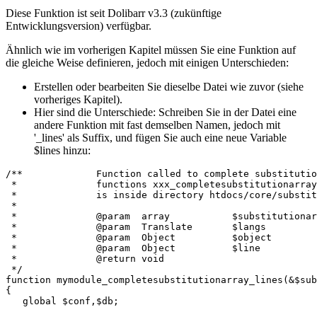
Diese Funktion ist seit Dolibarr v3.3 (zukünftige
Entwicklungsversion) verfügbar.
Ähnlich wie im vorherigen Kapitel müssen Sie eine Funktion auf
die gleiche Weise definieren, jedoch mit einigen Unterschieden:
Erstellen oder bearbeiten Sie dieselbe Datei wie zuvor (siehe
vorheriges Kapitel).
Hier sind die Unterschiede: Schreiben Sie in der Datei eine
andere Funktion mit fast demselben Namen, jedoch mit
'_lines' als Suffix, und fügen Sie auch eine neue Variable
$lines hinzu:
/** 		Function called to complete substit
 * 		functions xxx_completesubstitutionar
 * 		is inside directory htdocs/core/substi
 * 
 *              @param  Object          $line          
 */
function
mymodule_completesubstitutionarray_lines
(
&
$sub
{
global
$conf
,
$db
;