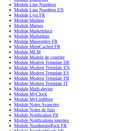
Module Line Numbers
Module Line Numbers EN
Module Lyra FR
Module Mailing
Module Marges
Module Marketplace
Module Marktplatz
Module Massorders FR
Module MemCached FR
Module MLM
Module Modele de courrier
Module Modern Template DE
Module Modern Template EN
Module Modern Template ES
Module Modern Template FR
Module Modern Template IT
Module Multi-devise
Module MyClock
Module MyListMore
Module Notes Avancées
Module Notes de frais
Module Notification FR
Module Notifications internes
Module NumberingPack FR
Module NumberWords FR