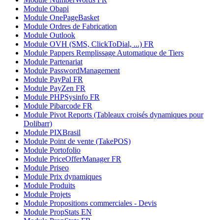
Module Obapi
Module OnePageBasket
Module Ordres de Fabrication
Module Outlook
Module OVH (SMS, ClickToDial, ...) FR
Module Pappers Remplissage Automatique de Tiers
Module Partenariat
Module PasswordManagement
Module PayPal FR
Module PayZen FR
Module PHPSysinfo FR
Module Pibarcode FR
Module Pivot Reports (Tableaux croisés dynamiques pour
Dolibarr)
Module PIXBrasil
Module Point de vente (TakePOS)
Module Portofolio
Module PriceOfferManager FR
Module Priseo
Module Prix dynamiques
Module Produits
Module Projets
Module Propositions commerciales - Devis
Module PropStats EN