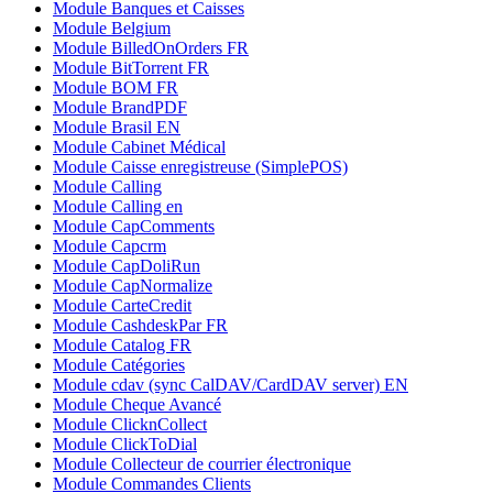
Module Banques et Caisses
Module Belgium
Module BilledOnOrders FR
Module BitTorrent FR
Module BOM FR
Module BrandPDF
Module Brasil EN
Module Cabinet Médical
Module Caisse enregistreuse (SimplePOS)
Module Calling
Module Calling en
Module CapComments
Module Capcrm
Module CapDoliRun
Module CapNormalize
Module CarteCredit
Module CashdeskPar FR
Module Catalog FR
Module Catégories
Module cdav (sync CalDAV/CardDAV server) EN
Module Cheque Avancé
Module ClicknCollect
Module ClickToDial
Module Collecteur de courrier électronique
Module Commandes Clients