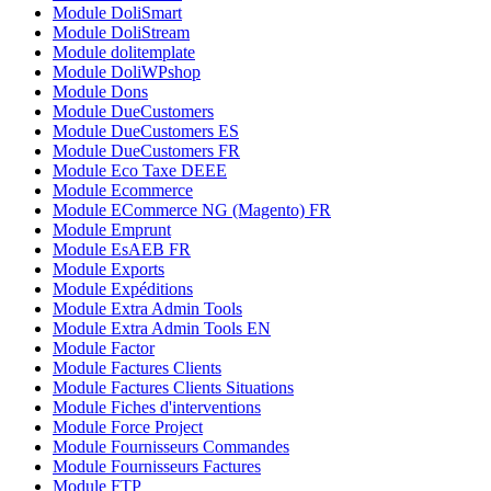
Module DoliSmart
Module DoliStream
Module dolitemplate
Module DoliWPshop
Module Dons
Module DueCustomers
Module DueCustomers ES
Module DueCustomers FR
Module Eco Taxe DEEE
Module Ecommerce
Module ECommerce NG (Magento) FR
Module Emprunt
Module EsAEB FR
Module Exports
Module Expéditions
Module Extra Admin Tools
Module Extra Admin Tools EN
Module Factor
Module Factures Clients
Module Factures Clients Situations
Module Fiches d'interventions
Module Force Project
Module Fournisseurs Commandes
Module Fournisseurs Factures
Module FTP