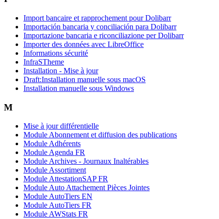
Import bancaire et rapprochement pour Dolibarr
Importación bancaria y conciliación para Dolibarr
Importazione bancaria e riconciliazione per Dolibarr
Importer des données avec LibreOffice
Informations sécurité
InfraSTheme
Installation - Mise à jour
Draft:Installation manuelle sous macOS
Installation manuelle sous Windows
M
Mise à jour différentielle
Module Abonnement et diffusion des publications
Module Adhérents
Module Agenda FR
Module Archives - Journaux Inaltérables
Module Assortiment
Module AttestationSAP FR
Module Auto Attachement Pièces Jointes
Module AutoTiers EN
Module AutoTiers FR
Module AWStats FR