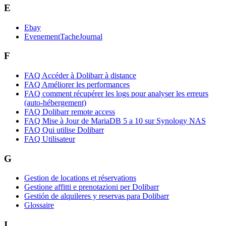
E
Ebay
EvenementTacheJournal
F
FAQ Accéder à Dolibarr à distance
FAQ Améliorer les performances
FAQ comment récupérer les logs pour analyser les erreurs
(auto-hébergement)
FAQ Dolibarr remote access
FAQ Mise à Jour de MariaDB 5 a 10 sur Synology NAS
FAQ Qui utilise Dolibarr
FAQ Utilisateur
G
Gestion de locations et réservations
Gestione affitti e prenotazioni per Dolibarr
Gestión de alquileres y reservas para Dolibarr
Glossaire
I