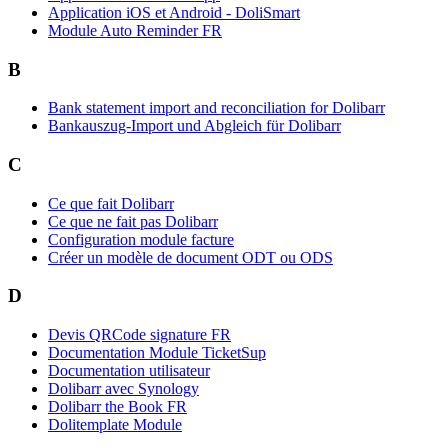
Application iOS et Android - DoliSmart
Module Auto Reminder FR
B
Bank statement import and reconciliation for Dolibarr
Bankauszug-Import und Abgleich für Dolibarr
C
Ce que fait Dolibarr
Ce que ne fait pas Dolibarr
Configuration module facture
Créer un modèle de document ODT ou ODS
D
Devis QRCode signature FR
Documentation Module TicketSup
Documentation utilisateur
Dolibarr avec Synology
Dolibarr the Book FR
Dolitemplate Module