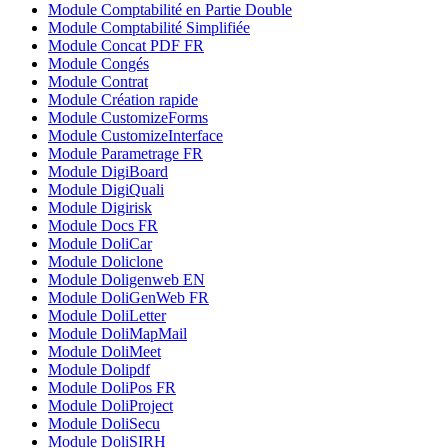
Module Comptabilité en Partie Double
Module Comptabilité Simplifiée
Module Concat PDF FR
Module Congés
Module Contrat
Module Création rapide
Module CustomizeForms
Module CustomizeInterface
Module Parametrage FR
Module DigiBoard
Module DigiQuali
Module Digirisk
Module Docs FR
Module DoliCar
Module Doliclone
Module Doligenweb EN
Module DoliGenWeb FR
Module DoliLetter
Module DoliMapMail
Module DoliMeet
Module Dolipdf
Module DoliPos FR
Module DoliProject
Module DoliSecu
Module DoliSIRH