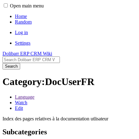
Open main menu
Home
Random
Log in
Settings
Dolibarr ERP CRM Wiki
Search
Category:DocUserFR
Language
Watch
Edit
Index des pages relatives à la documentation utlisateur
Subcategories