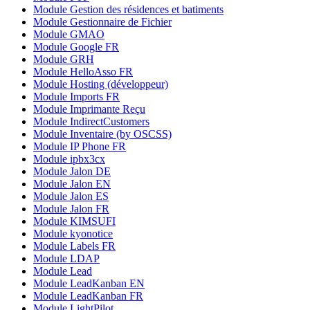
Module Gestion des résidences et batiments
Module Gestionnaire de Fichier
Module GMAO
Module Google FR
Module GRH
Module HelloAsso FR
Module Hosting (développeur)
Module Imports FR
Module Imprimante Reçu
Module IndirectCustomers
Module Inventaire (by OSCSS)
Module IP Phone FR
Module ipbx3cx
Module Jalon DE
Module Jalon EN
Module Jalon ES
Module Jalon FR
Module KIMSUFI
Module kyonotice
Module Labels FR
Module LDAP
Module Lead
Module LeadKanban EN
Module LeadKanban FR
Module LightPilot