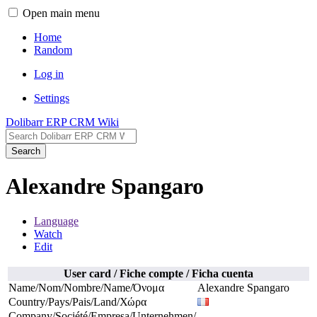
Open main menu
Home
Random
Log in
Settings
Dolibarr ERP CRM Wiki
Search
Alexandre Spangaro
Language
Watch
Edit
User card / Fiche compte / Ficha cuenta
Name/Nom/Nombre/Name/Όνομα
Alexandre Spangaro
Country/Pays/Pais/Land/Χώρα
Company/Société/Empresa/Unternehmen/