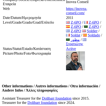
Inovea Conseil
Εταιρεία
Web
https://inovea-
conseil.com/
Date/Datum/Ημερομηνία
2011
Level/Grade/Grado/Grad/Επίπεδο
Z-6PO
/
Z-6PO
/
Z-6PO
/
Z-6PO
/
Z-6PO
Soldier
/
Soldat
/
Soldado
/
مطور
/
Στρατιώτης
Status/Statut/Estado/Κατάσταση
Active
Picture/Photo/Foto/Φωτογραφία
Other informations / Autres informations / Otra información /
Andere Infos / Άλλες πληροφορίες
Assistant Treasurer for the
Dolibarr foundation
since 2015.
Treasurer for the
Dolibarr foundation
since 2024.