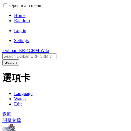
Open main menu
Home
Random
Log in
Settings
Dolibarr ERP CRM Wiki
Search
選項卡
Language
Watch
Edit
返回
開發文檔