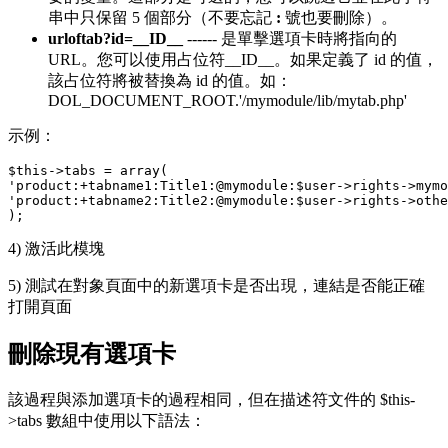
串中只保留 5 個部分（不要忘記
:
號也要刪除）。
urloftab?id=__ID__
------ 是單擊選項卡時將指向的
URL。您可以使用占位符__ID__。如果定義了 id 的值，
該占位符將被替換為 id 的值。如：
DOL_DOCUMENT_ROOT.'/mymodule/lib/mytab.php'
示例：
$this
->
tabs
=
array
(
'product:+tabname1:Title1:@mymodule:$user->rights->mymo
'product:+tabname2:Title2:@mymodule:$user->rights->othe
);
4) 激活此模塊
5) 測試在對象頁面中的新選項卡是否出現，連結是否能正確
打開頁面
刪除現有選項卡
該過程與添加選項卡的過程相同，但在描述符文件的 $this-
>tabs 數組中使用以下語法：