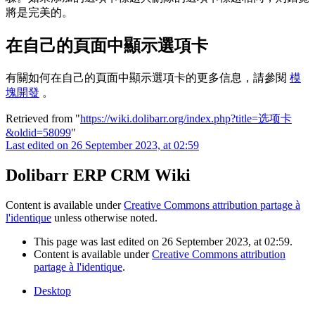
將是完美的。
在自己的頁面中顯示選項卡
有關如何在自己的頁面中顯示選項卡的更多信息，請參閱
模
塊開發
。
Retrieved from "
https://wiki.dolibarr.org/index.php?title=选项卡
&oldid=58099
"
Last edited on 26 September 2023, at 02:59
Dolibarr ERP CRM Wiki
Content is available under
Creative Commons attribution partage à
l'identique
unless otherwise noted.
This page was last edited on 26 September 2023, at 02:59.
Content is available under
Creative Commons attribution
partage à l'identique
.
Desktop