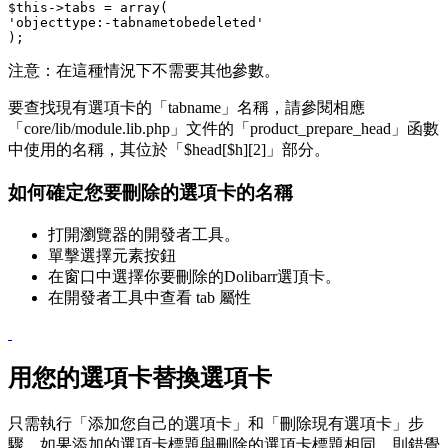
$this
->
tabs
=
array
(
'objecttype:-tabnametobedeleted'
);
注意：在這種情況下不需要其他參數。
要查找現有選項卡的「tabname」名稱，請參閱相應
「core/lib/module.lib.php」文件的「product_prepare_head」函數
中使用的名稱，其位於「$head[$h][2]」部分。
如何確定您要刪除的選項卡的名稱
打開瀏覽器的開發者工具。
單擊選擇元素按鈕
在窗口中選擇你要刪除的Dolibarr選頂卡。
在開發者工具中查看 tab 屬性
用您的選項卡替換選項卡
只需執行「添加您自己的選項卡」和「刪除現有選項卡」步
驟。如果添加的選項卡標題與刪除的選項卡標題相同，則錯覺