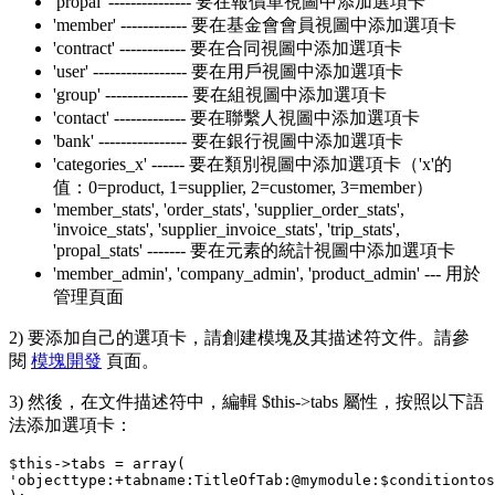
'propal' --------------- 要在報價單視圖中添加選項卡
'member' ------------ 要在基金會會員視圖中添加選項卡
'contract' ------------ 要在合同視圖中添加選項卡
'user' ----------------- 要在用戶視圖中添加選項卡
'group' --------------- 要在組視圖中添加選項卡
'contact' ------------- 要在聯繫人視圖中添加選項卡
'bank' ---------------- 要在銀行視圖中添加選項卡
'categories_x' ------ 要在類別視圖中添加選項卡（'x'的
值：0=product, 1=supplier, 2=customer, 3=member）
'member_stats', 'order_stats', 'supplier_order_stats',
'invoice_stats', 'supplier_invoice_stats', 'trip_stats',
'propal_stats' ------- 要在元素的統計視圖中添加選項卡
'member_admin', 'company_admin', 'product_admin' --- 用於
管理頁面
2) 要添加自己的選項卡，請創建模塊及其描述符文件。請參
閱
模塊開發
頁面。
3) 然後，在文件描述符中，編輯 $this->tabs 屬性，按照以下語
法添加選項卡：
$this
->
tabs
=
array
(
'objecttype:+tabname:TitleOfTab:@mymodule:$conditiontos