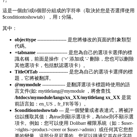
);
這是一個由5或6個部分組成的字符串（取決於您是否選擇使用
$conditiontoshowtab），用
:
分隔。
其中：
objecttype
------------------- 是您將修改的頁面的對象類型
代碼。
+tabname
-------------------- 是您為自己的選項卡選擇的標
識名稱，前面是操作（'+' 添加或 '-' 刪除，您也可以刪除
其他選項卡，包括默認選項卡）。
TitleOfTab
------------------- 是您為自己的選項卡選擇的標
題，它將被翻譯。
@mymodule
--------------- 是翻譯選項卡標題時使用的語
言文件(如: mytitlelang@mymodule ，將會查找
/htdocs/mymodule/langs/xx_XX/mytitlelang
xx_XX
是當
前語言如：en_US，fr_FR等等）。
$conditiontoshowtab
--- 是一個變量或者表達式，將被評
估以獲取其值：為true則顯示選項卡，為false則不顯示選
項卡。例如：您可以使用 Dolibarr 權限系統（如：$user-
>rights->product->creer or $user->admin）或任何其它您想
要的變量。這部分是可選的，您可以跳過它並在此字符