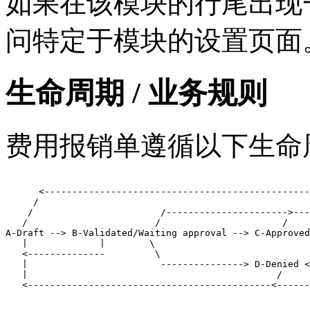
如果在该模块的行尾出现
问特定于模块的设置页面
生命周期 / 业务规则
费用报销单遵循以下生命
      <------------------------------------------------
     /                                                 
    /                       /---------------------->---
   /                       /                      /

A-Draft --> B-Validated/Waiting approval --> C-Approved
   |             |        \                            
   <--------------         \                           
   |                        ---------------> D-Denied <
   |                                             /     