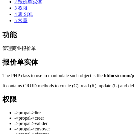
2
报价单实体
3
权限
4
表 SQL
5
常量
功能
管理商业报价单
报价单实体
The PHP class to use to manipulate such object is file
htdocs/comm/pr
It contains CRUD methods to create (C), read (R), update (U) and dele
权限
->propal->lire
->propal->creer
->propal->valider
->propal->envoyer