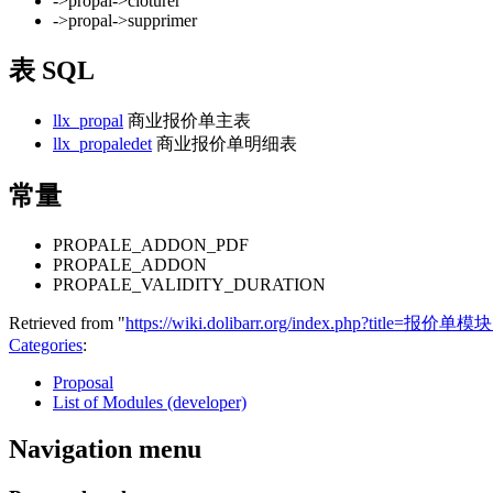
->propal->cloturer
->propal->supprimer
表 SQL
llx_propal
商业报价单主表
llx_propaledet
商业报价单明细表
常量
PROPALE_ADDON_PDF
PROPALE_ADDON
PROPALE_VALIDITY_DURATION
Retrieved from "
https://wiki.dolibarr.org/index.php?title=
Categories
:
Proposal
List of Modules (developer)
Navigation menu