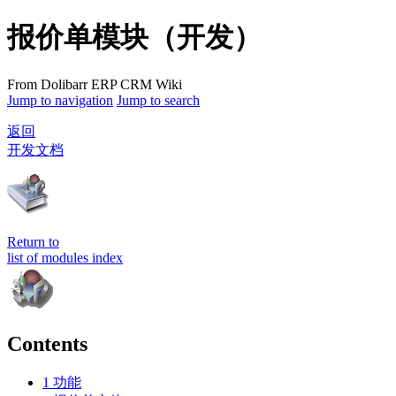
报价单模块（开发）
From Dolibarr ERP CRM Wiki
Jump to navigation
Jump to search
返回
开发文档
Return to
list of modules index
Contents
1
功能