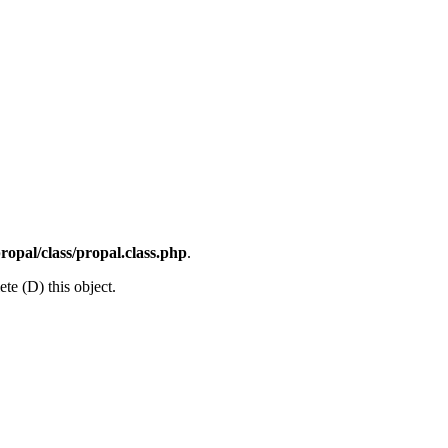
opal/class/propal.class.php
.
te (D) this object.