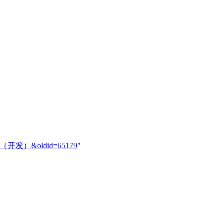
报价单模块（开发）&oldid=65179
"